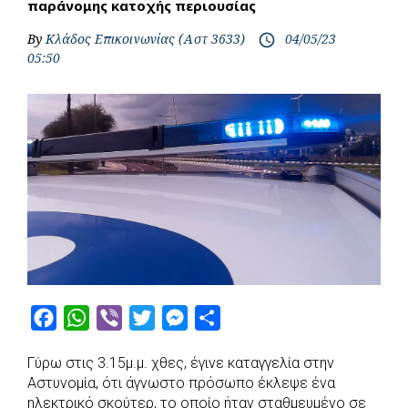
παράνομης κατοχής περιουσίας
By
Κλάδος Επικοινωνίας (Αστ 3633)
04/05/23
access_time
05:50
F
W
V
T
M
S
a
h
i
w
e
h
Γύρω στις 3.15μ.μ. χθες, έγινε καταγγελία στην
c
a
b
i
s
a
Αστυνομία, ότι άγνωστο πρόσωπο έκλεψε ένα
e
t
e
t
s
r
ηλεκτρικό σκούτερ, το οποίο ήταν σταθμευμένο σε