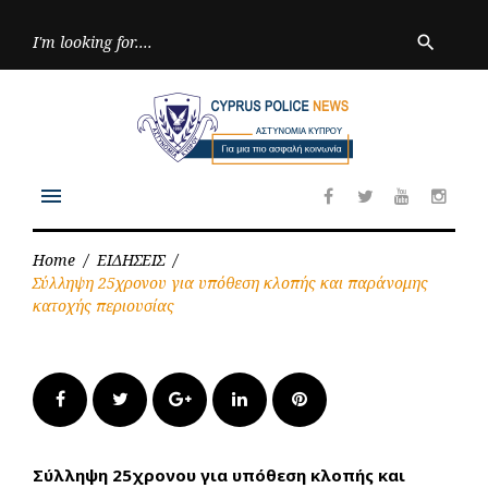
Skip
to
Searc
search
for:
content
menu
Facebook
Twitter
Youtube
Inst
Home
/
ΕΙΔΗΣΕΙΣ
/
Σύλληψη 25χρονου για υπόθεση κλοπής και παράνομης
κατοχής περιουσίας
Facebook
Twitter
Google+
LinkedIn
Pinterest
Σύλληψη 25χρονου για υπόθεση κλοπής και