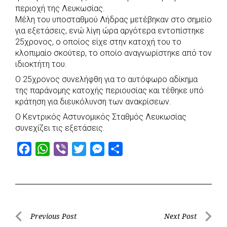
b
s
r
t
e
e
περιοχή της Λευκωσίας.
Μέλη του υποσταθμού Λήδρας μετέβηκαν στο σημείο
o
A
e
n
για εξετάσεις, ενώ λίγη ώρα αργότερα εντοπίστηκε
o
p
r
g
25χρονος, ο οποίος είχε στην κατοχή του το
k
p
e
κλοπιμαίο σκούτερ, το οποίο αναγνωρίστηκε από τον
r
ιδιοκτήτη του.
Ο 25χρονος συνελήφθη για το αυτόφωρο αδίκημα
της παράνομης κατοχής περιουσίας και τέθηκε υπό
κράτηση για διευκόλυνση των ανακρίσεων.
Ο Κεντρικός Αστυνομικός Σταθμός Λευκωσίας
συνεχίζει τις εξετάσεις.
F
W
V
T
M
S
a
h
i
w
e
h
c
a
b
i
s
a
e
t
e
t
s
r
b
s
r
t
e
e
Post
Previous Post
Next Post
o
A
e
n