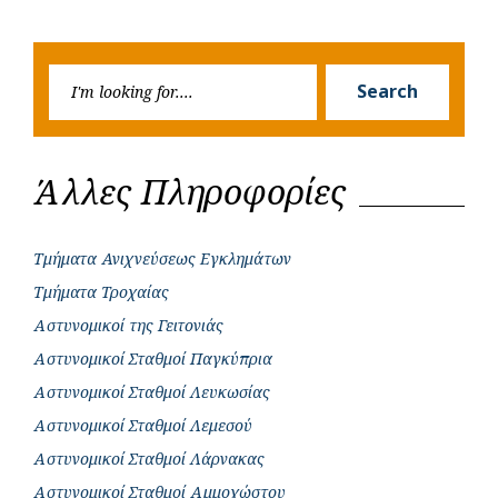
Previous
Next
navigation
o
p
r
g
Post
Post
k
p
e
Searc
r
Search
for:
Άλλες Πληροφορίες
Τμήματα Ανιχνεύσεως Εγκλημάτων
Τμήματα Τροχαίας
Αστυνομικοί της Γειτονιάς
Αστυνομικοί Σταθμοί Παγκύπρια
Αστυνομικοί Σταθμοί Λευκωσίας
Αστυνομικοί Σταθμοί Λεμεσού
Αστυνομικοί Σταθμοί Λάρνακας
Αστυνομικοί Σταθμοί Αμμοχώστου