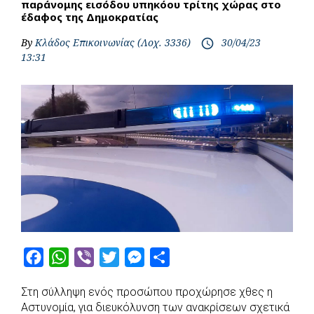
παράνομης εισόδου υπηκόου τρίτης χώρας στο
έδαφος της Δημοκρατίας
By
Κλάδος Επικοινωνίας (Λοχ. 3336)
30/04/23
access_time
13:31
F
W
V
T
M
S
a
h
i
w
e
h
Στη σύλληψη ενός προσώπου προχώρησε χθες η
c
a
b
i
s
a
Αστυνομία, για διευκόλυνση των ανακρίσεων σχετικά