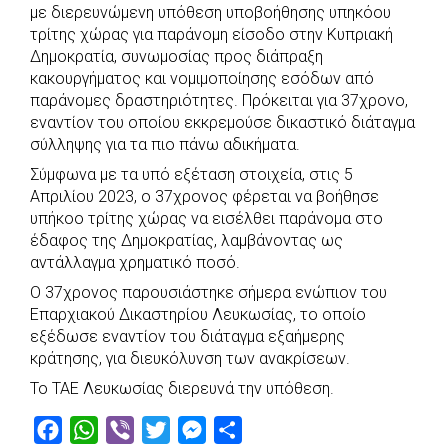
e
t
e
t
s
r
με διερευνώμενη υπόθεση υποβοήθησης υπηκόου
b
s
r
t
e
e
τρίτης χώρας για παράνομη είσοδο στην Κυπριακή
Δημοκρατία, συνωμοσίας προς διάπραξη
o
A
e
n
κακουργήματος και νομιμοποίησης εσόδων από
o
p
r
g
παράνομες δραστηριότητες. Πρόκειται για 37χρονο,
k
p
e
εναντίον του οποίου εκκρεμούσε δικαστικό διάταγμα
r
σύλληψης για τα πιο πάνω αδικήματα.
Σύμφωνα με τα υπό εξέταση στοιχεία, στις 5
Απριλίου 2023, ο 37χρονος φέρεται να βοήθησε
υπήκοο τρίτης χώρας να εισέλθει παράνομα στο
έδαφος της Δημοκρατίας, λαμβάνοντας ως
αντάλλαγμα χρηματικό ποσό.
Ο 37χρονος παρουσιάστηκε σήμερα ενώπιον του
Επαρχιακού Δικαστηρίου Λευκωσίας, το οποίο
εξέδωσε εναντίον του διάταγμα εξαήμερης
κράτησης, για διευκόλυνση των ανακρίσεων.
Το ΤΑΕ Λευκωσίας διερευνά την υπόθεση.
F
W
V
T
M
S