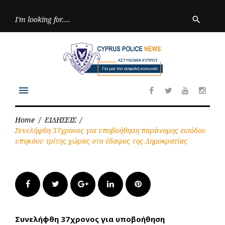
Skip
to
Searc
search
for:
content
menu
Facebook
Twitter
Youtube
Inst
Home
/
ΕΙΔΗΣΕΙΣ
/
Συνελήφθη 37χρονος για υποβοήθηση παράνομης εισόδου
υπηκόου τρίτης χώρας στο έδαφος της Δημοκρατίας
Facebook
Twitter
Google+
LinkedIn
Pinterest
Συνελήφθη 37χρονος για υποβοήθηση