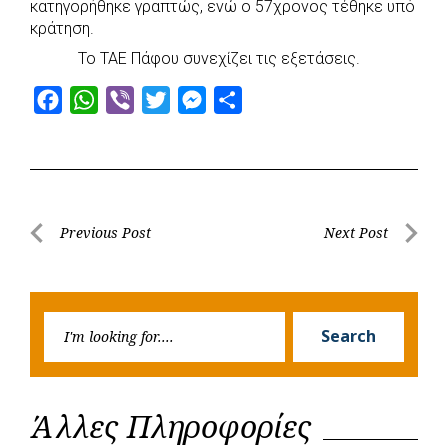
κατηγορήθηκε γραπτώς, ενώ ο 57χρονος τέθηκε υπό
κράτηση.
Το ΤΑΕ Πάφου συνεχίζει τις εξετάσεις.
F
W
V
T
M
S
a
h
i
w
e
h
c
a
b
i
s
a
e
t
e
t
s
r
b
s
r
t
e
e
Post
Previous Post
Next Post
o
A
e
n
Previous
Next
navigation
o
p
r
g
Post
Post
k
p
e
Searc
r
Search
for:
Άλλες Πληροφορίες