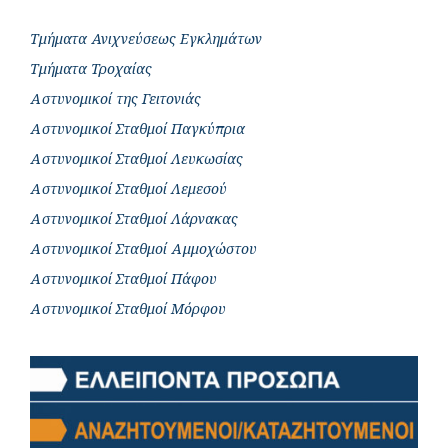
Τμήματα Ανιχνεύσεως Εγκλημάτων
Τμήματα Τροχαίας
Αστυνομικοί της Γειτονιάς
Αστυνομικοί Σταθμοί Παγκύπρια
Αστυνομικοί Σταθμοί Λευκωσίας
Αστυνομικοί Σταθμοί Λεμεσού
Αστυνομικοί Σταθμοί Λάρνακας
Αστυνομικοί Σταθμοί Αμμοχώστου
Αστυνομικοί Σταθμοί Πάφου
Αστυνομικοί Σταθμοί Μόρφου