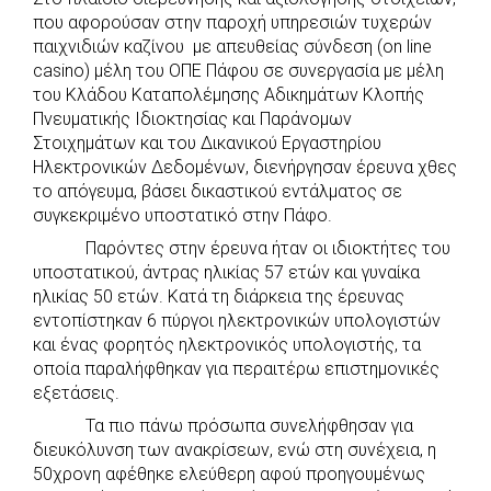
c
a
b
i
s
a
που αφορούσαν στην παροχή υπηρεσιών τυχερών
e
t
e
t
s
r
παιχνιδιών καζίνου με απευθείας σύνδεση (on line
b
s
r
t
e
e
casino) μέλη του ΟΠΕ Πάφου σε συνεργασία με μέλη
του Κλάδου Καταπολέμησης Αδικημάτων Κλοπής
o
A
e
n
Πνευματικής Ιδιοκτησίας και Παράνομων
o
p
r
g
Στοιχημάτων και του Δικανικού Εργαστηρίου
k
p
e
Ηλεκτρονικών Δεδομένων, διενήργησαν έρευνα χθες
r
το απόγευμα, βάσει δικαστικού εντάλματος σε
συγκεκριμένο υποστατικό στην Πάφο.
Παρόντες στην έρευνα ήταν οι ιδιοκτήτες του
υποστατικού, άντρας ηλικίας 57 ετών και γυναίκα
ηλικίας 50 ετών. Κατά τη διάρκεια της έρευνας
εντοπίστηκαν 6 πύργοι ηλεκτρονικών υπολογιστών
και ένας φορητός ηλεκτρονικός υπολογιστής, τα
οποία παραλήφθηκαν για περαιτέρω επιστημονικές
εξετάσεις.
Τα πιο πάνω πρόσωπα συνελήφθησαν για
διευκόλυνση των ανακρίσεων, ενώ στη συνέχεια, η
50χρονη αφέθηκε ελεύθερη αφού προηγουμένως