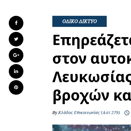
ΟΔΙΚΟ ΔΙΚΤΥΟ
Facebook
Επηρεάζετ
Twitter
στον αυτο
Google+
Λευκωσίας
LinkedIn
Pinterest
βροχών κα
By
Κλάδος Επικοινωνίας (Αστ 279)
access_time