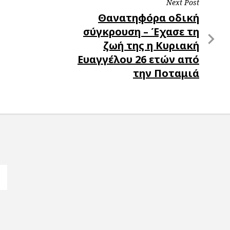
Next Post
Next
Θανατηφόρα οδική
Post
σύγκρουση – Έχασε τη
ζωή της η Κυριακή
Ευαγγέλου 26 ετών από
την Ποταμιά