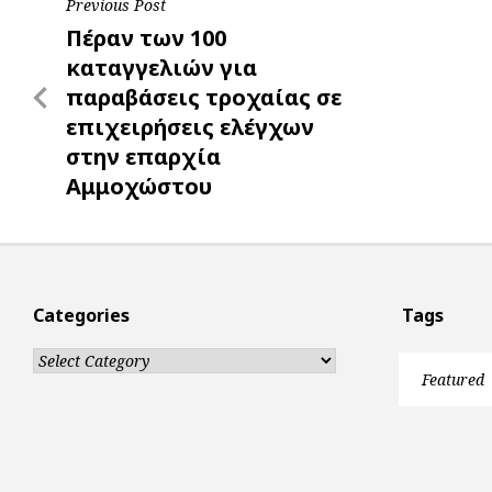
Post
Previous Post
k
p
e
Previous
Πέραν των 100
r
navigation
Post
καταγγελιών για
παραβάσεις τροχαίας σε
επιχειρήσεις ελέγχων
στην επαρχία
Αμμοχώστου
Categories
Tags
Categories
Featured