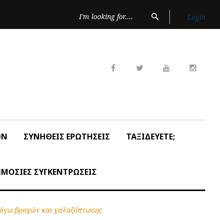
Search
search
Login
for:
Facebook
Twitter
Youtube
Insta
ON
ΣΥΝΗΘΕΙΣ ΕΡΩΤΗΣΕΙΣ
ΤΑΞΙΔΕΥΕΤΕ;
ΜΟΣΙΕΣ ΣΥΓΚΕΝΤΡΩΣΕΙΣ
λόγω βροχών και χαλαζόπτωσης