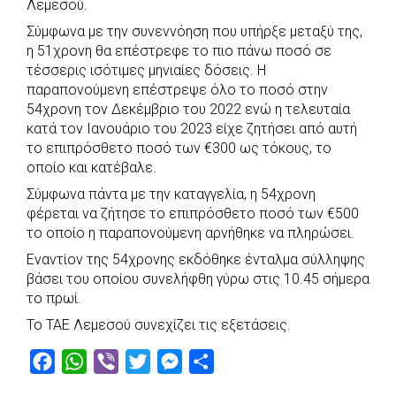
Λεμεσού.
o
A
e
n
Σύμφωνα με την συνεννόηση που υπήρξε μεταξύ της,
o
p
r
g
η 51χρονη θα επέστρεφε το πιο πάνω ποσό σε
k
p
e
τέσσερις ισότιμες μηνιαίες δόσεις. Η
r
παραπονούμενη επέστρεψε όλο το ποσό στην
54χρονη τον Δεκέμβριο του 2022 ενώ η τελευταία
κατά τον Ιανουάριο του 2023 είχε ζητήσει από αυτή
το επιπρόσθετο ποσό των €300 ως τόκους, το
οποίο και κατέβαλε.
Σύμφωνα πάντα με την καταγγελία, η 54χρονη
φέρεται να ζήτησε το επιπρόσθετο ποσό των €500
το οποίο η παραπονούμενη αρνήθηκε να πληρώσει.
Εναντίον της 54χρονης εκδόθηκε ένταλμα σύλληψης
βάσει του οποίου συνελήφθη γύρω στις 10.45 σήμερα
το πρωί.
Το ΤΑΕ Λεμεσού συνεχίζει τις εξετάσεις.
F
W
V
T
M
S
a
h
i
w
e
h