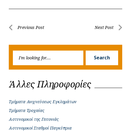
c
a
b
i
s
a
e
t
e
t
s
r
b
s
r
t
e
e
Post
Previous Post
Next Post
o
A
e
n
Previous
Next
navigation
o
p
r
g
Post
Post
k
p
e
Searc
r
Search
for:
Άλλες Πληροφορίες
Τμήματα Ανιχνεύσεως Εγκλημάτων
Τμήματα Τροχαίας
Αστυνομικοί της Γειτονιάς
Αστυνομικοί Σταθμοί Παγκύπρια