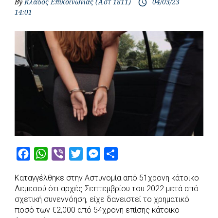
By
Κλάδος Επικοινωνίας (Αστ 1811)
04/03/23
access_time
14:01
F
W
V
T
M
S
a
h
i
w
e
h
Καταγγέλθηκε στην Αστυνομία από 51χρονη κάτοικο
c
a
b
i
s
a
Λεμεσού ότι αρχές Σεπτεμβρίου του 2022 μετά από
e
t
e
t
s
r
σχετική συνεννόηση, είχε δανειστεί το χρηματικό
b
s
r
t
e
e
ποσό των €2,000 από 54χρονη επίσης κάτοικο