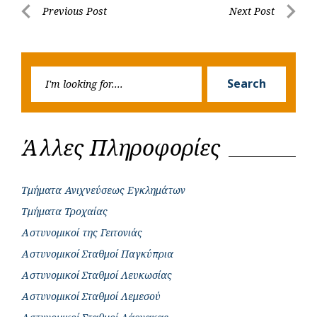
Post
Previous Post
Next Post
o
A
e
n
Previous
Next
navigation
o
p
r
g
Post
Post
k
p
e
Searc
r
Search
for:
Άλλες Πληροφορίες
Τμήματα Ανιχνεύσεως Εγκλημάτων
Τμήματα Τροχαίας
Αστυνομικοί της Γειτονιάς
Αστυνομικοί Σταθμοί Παγκύπρια
Αστυνομικοί Σταθμοί Λευκωσίας
Αστυνομικοί Σταθμοί Λεμεσού