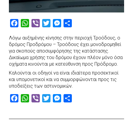
F
W
V
T
M
S
a
h
i
w
e
h
Λόγω αυξημένης κίνησης στην περιοχή Τροόδους, ο
c
a
b
i
s
a
δρόμος Προδρόμου – Τροόδους έχει μονοδρομηθεί
e
t
e
t
s
r
για σκοπούς αποσυμφόρησης της κατάστασης.
b
s
r
t
e
e
Δικαίωμα χρήσης του δρόμου έχουν πλέον μόνο όσα
οχήματα κινούνται με κατεύθυνση προς Πρόδρομο.
o
A
e
n
Καλούνται οι οδηγοί να είναι ιδιαίτερα προσεκτικοί
o
p
r
g
και υπομονετικοί και να συμμορφώνονται προς τις
k
p
e
υποδείξεις των αστυνομικών.
r
F
W
V
T
M
S
a
h
i
w
e
h
c
a
b
i
s
a
e
t
e
t
s
r
b
s
r
t
e
e