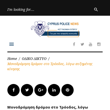
Skip
to
Searc
search
for:
content
menu
Facebook
Twitter
Youtube
Inst
Home
/
ΟΔΙΚΟ ΔΙΚΤΥΟ
/
Μονοδρόμηση δρόμου στο Τρόοδος, λόγω αυξημένης
κίνησης
Facebook
Twitter
Google+
LinkedIn
Pinterest
Μονοδρόμηση δρόμου στο Τρόοδος, λόγω