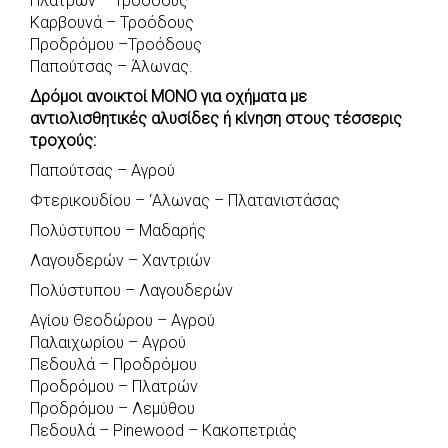
Πλατρών – Τροόδους
e
t
e
t
s
r
Καρβουνά – Τροόδους
b
s
r
t
e
e
Προδρόμου –Τροόδους
Παπούτσας – Άλωνας.
o
A
e
n
Δρόμοι ανοικτοί ΜΟΝΟ για οχήματα με
o
p
r
g
αντιολισθητικές αλυσίδες ή κίνηση στους τέσσερις
k
p
e
τροχούς:
r
Παπούτσας – Αγρού
Φτερικουδίου – ‘Αλωνας – Πλατανιστάσας
Πολύστυπου – Μαδαρής
Λαγουδερών – Χαντριών
Πολύστυπου – Λαγουδερών
Αγίου Θεοδώρου – Αγρού
Παλαιχωρίου – Αγρού
Πεδουλά – Προδρόμου
Προδρόμου – Πλατρών
Προδρόμου – Λεμύθου
Πεδουλά – Pinewood – Κακοπετριάς