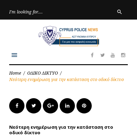
Skip
to
Searc
search
for:
content
menu
Facebook
Twitter
Youtube
Inst
Home
/
ΟΔΙΚΟ ΔΙΚΤΥΟ
/
Νεότερη ενημέρωση για την κατάσταση στο οδικό δίκτυο
Facebook
Twitter
Google+
LinkedIn
Pinterest
Νεότερη ενημέρωση για την κατάσταση στο
οδικό δίκτυο