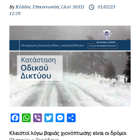
By
Κλάδος Επικοινωνίας (Αστ 3633)
01/02/23
access_time
12:29
F
W
V
T
M
S
a
h
i
w
e
h
Κλειστοί λόγω βαριάς χιονόπτωσης είναι οι δρόμοι
c
a
b
i
s
a