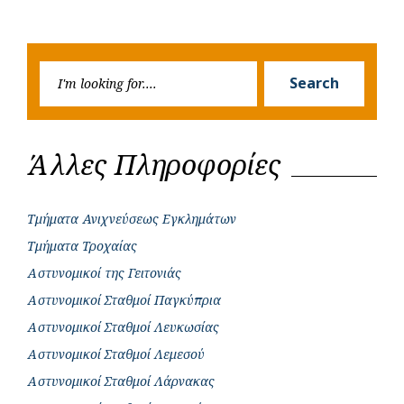
Previous
Next
navigation
o
p
r
g
Post
Post
k
p
e
Searc
r
Search
for:
Άλλες Πληροφορίες
Τμήματα Ανιχνεύσεως Εγκλημάτων
Τμήματα Τροχαίας
Αστυνομικοί της Γειτονιάς
Αστυνομικοί Σταθμοί Παγκύπρια
Αστυνομικοί Σταθμοί Λευκωσίας
Αστυνομικοί Σταθμοί Λεμεσού
Αστυνομικοί Σταθμοί Λάρνακας