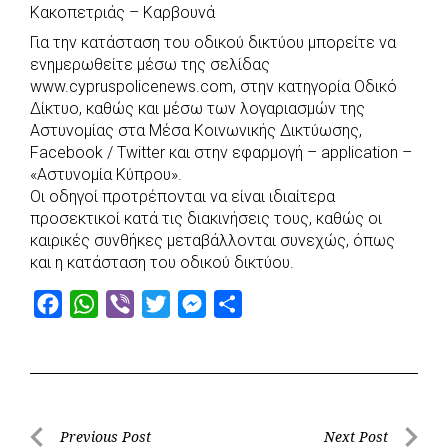
Κακοπετριάς – Καρβουνά
Για την κατάσταση του οδικού δικτύου μπορείτε να
ενημερωθείτε μέσω της σελίδας
www.cypruspolicenews.com, στην κατηγορία Οδικό
Δίκτυο, καθώς και μέσω των λογαριασμών της
Αστυνομίας στα Μέσα Κοινωνικής Δικτύωσης,
Facebook / Twitter και στην εφαρμογή – application –
«Αστυνομία Κύπρου».
Οι οδηγοί προτρέπονται να είναι ιδιαίτερα
προσεκτικοί κατά τις διακινήσεις τους, καθώς οι
καιρικές συνθήκες μεταβάλλονται συνεχώς, όπως
και η κατάσταση του οδικού δικτύου.
F
W
V
T
M
S
a
h
i
w
e
h
c
a
b
i
s
a
e
t
e
t
s
r
b
s
r
t
e
e
Post
Previous Post
Next Post
o
A
e
n