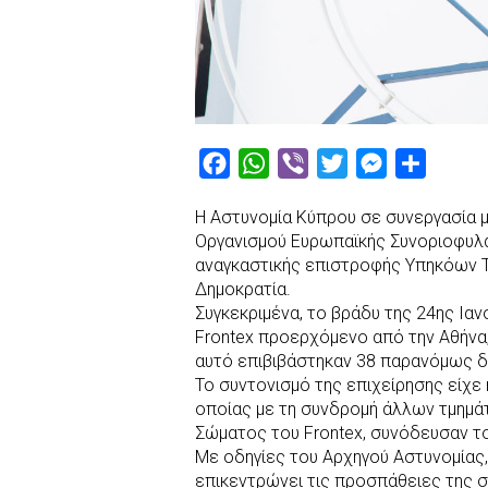
F
W
V
T
M
S
a
h
i
w
e
h
Η Αστυνομία Κύπρου σε συνεργασία μ
c
a
b
i
s
a
Οργανισμού Ευρωπαϊκής Συνοριοφυλα
e
t
e
t
s
r
αναγκαστικής επιστροφής Υπηκόων 
b
s
r
t
e
e
Δημοκρατία.
Συγκεκριμένα, το βράδυ της 24ης Ια
o
A
e
n
Frontex προερχόμενο από την Αθήνα
o
p
r
g
αυτό επιβιβάστηκαν 38 παρανόμως δ
k
p
e
Το συντονισμό της επιχείρησης είχε
r
οποίας με τη συνδρομή άλλων τμημάτ
Σώματος του Frontex, συνόδευσαν τ
Με οδηγίες του Αρχηγού Αστυνομίας
επικεντρώνει τις προσπάθειες της σ