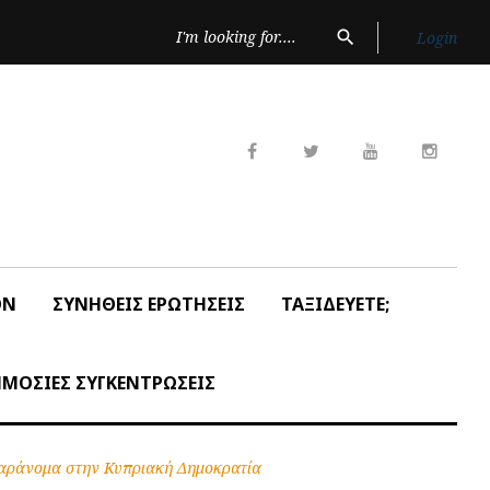
Search
search
Login
for:
Facebook
Twitter
Youtube
Insta
ON
ΣΥΝΗΘΕΙΣ ΕΡΩΤΗΣΕΙΣ
ΤΑΞΙΔΕΥΕΤΕ;
ΜΟΣΙΕΣ ΣΥΓΚΕΝΤΡΩΣΕΙΣ
παράνομα στην Κυπριακή Δημοκρατία