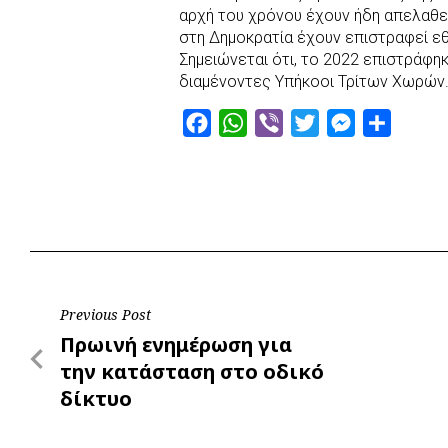
αρχή του χρόνου έχουν ήδη απελαθε
στη Δημοκρατία έχουν επιστραφεί ε
Σημειώνεται ότι, το 2022 επιστράφη
διαμένοντες Υπήκοοι Τρίτων Χωρών
F
W
V
T
M
S
a
h
i
w
e
h
c
a
b
i
s
a
e
t
e
t
s
r
b
s
r
t
e
e
o
A
e
n
o
p
r
g
Post
Previous Post
k
p
e
Previous
Πρωινή ενημέρωση για
r
navigation
Post
την κατάσταση στο οδικό
δίκτυο