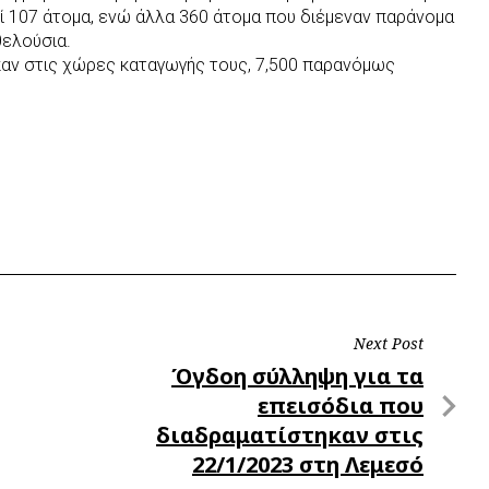
ί 107 άτομα, ενώ άλλα 360 άτομα που διέμεναν παράνομα
θελούσια.
καν στις χώρες καταγωγής τους, 7,500 παρανόμως
.
Next Post
Next
Όγδοη σύλληψη για τα
Post
επεισόδια που
διαδραματίστηκαν στις
22/1/2023 στη Λεμεσό