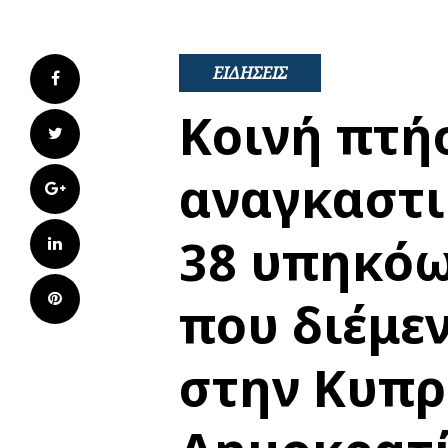
ΕΙΔΗΣΕΙΣ
Facebook
Κοινή πτή
Twitter
αναγκαστι
Google+
38 υπηκόω
LinkedIn
Pinterest
που διέμε
στην Κυπρ