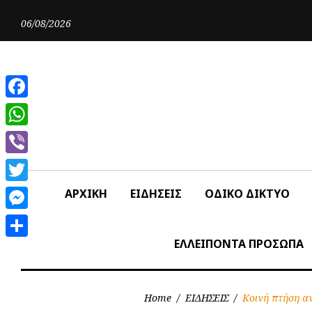
Skip
to
06/08/2026
content
Facebook
WhatsApp
Viber
Twitter
ΑΡΧΙΚΗ
ΕΙΔΗΣΕΙΣ
ΟΔΙΚΟ ΔΙΚΤΥΟ
Messenger
ΕΛΛΕΙΠΟΝΤΑ ΠΡΟΣΩΠΑ
Share
Home
/
ΕΙΔΗΣΕΙΣ
/
Κοινή πτήση α