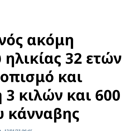
νός ακόμη
ηλικίας 32 ετών
τοπισμό και
 3 κιλών και 600
υ κάνναβης
12/01/23 06:45