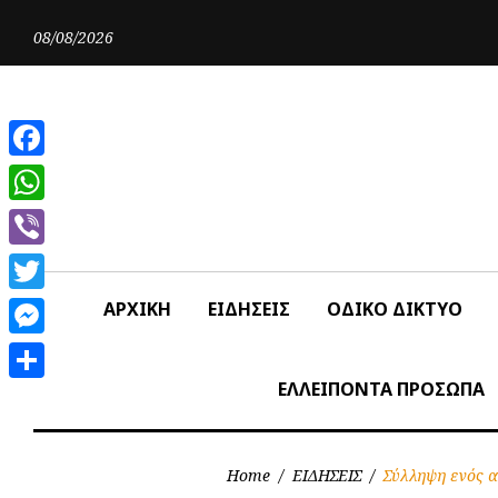
Skip
to
08/08/2026
content
Facebook
WhatsApp
Viber
Twitter
ΑΡΧΙΚΗ
ΕΙΔΗΣΕΙΣ
ΟΔΙΚΟ ΔΙΚΤΥΟ
Messenger
ΕΛΛΕΙΠΟΝΤΑ ΠΡΟΣΩΠΑ
Share
Home
/
ΕΙΔΗΣΕΙΣ
/
Σύλληψη ενός α