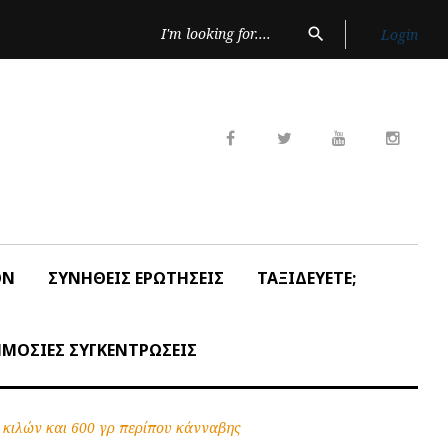
Search
search
Login
for:
Facebook
Twitter
Youtube
Insta
ON
ΣΥΝΗΘΕΙΣ ΕΡΩΤΗΣΕΙΣ
ΤΑΞΙΔΕΥΕΤΕ;
ΜΟΣΙΕΣ ΣΥΓΚΕΝΤΡΩΣΕΙΣ
 κιλών και 600 γρ περίπου κάνναβης