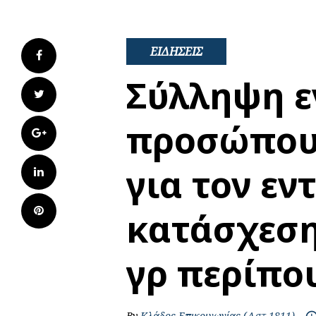
ΕΙΔΗΣΕΙΣ
Facebook
Σύλληψη ε
Twitter
προσώπου 
Google+
για τον εν
LinkedIn
Pinterest
κατάσχεση
γρ περίπο
By
Κλάδος Επικοινωνίας (Αστ 1811)