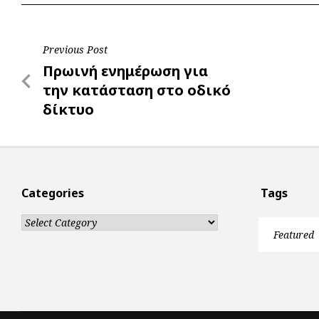
o
A
e
n
o
p
r
g
Post
Previous Post
k
p
e
Previous
Πρωινή ενημέρωση για
r
navigation
Post
την κατάσταση στο οδικό
δίκτυο
Categories
Tags
Categories
Featured