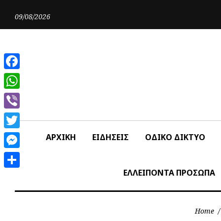
Skip
to
09/08/2026
content
Facebook
WhatsApp
Viber
Twitter
ΑΡΧΙΚΗ
ΕΙΔΗΣΕΙΣ
ΟΔΙΚΟ ΔΙΚΤΥΟ
Messenger
ΕΛΛΕΙΠΟΝΤΑ ΠΡΟΣΩΠΑ
Share
Home
/