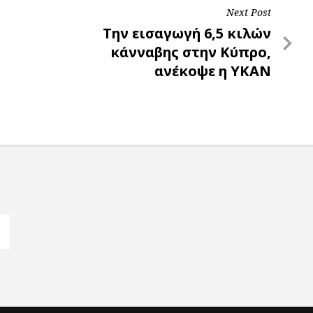
Next Post
Next
Την εισαγωγή 6,5 κιλών
Post
κάνναβης στην Κύπρο,
ανέκοψε η ΥΚΑΝ