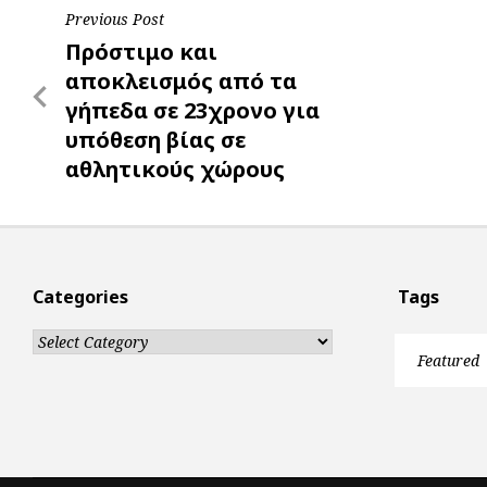
Post
Previous Post
k
p
e
Previous
Πρόστιμο και
r
navigation
Post
αποκλεισμός από τα
γήπεδα σε 23χρονο για
υπόθεση βίας σε
αθλητικούς χώρους
Categories
Tags
Categories
Featured