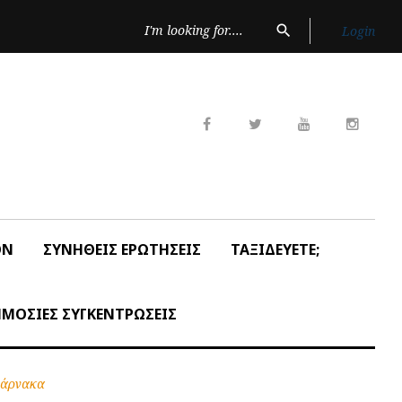
Search
search
Login
for:
Facebook
Twitter
Youtube
Insta
ON
ΣΥΝΗΘΕΙΣ ΕΡΩΤΗΣΕΙΣ
ΤΑΞΙΔΕΥΕΤΕ;
ΜΟΣΙΕΣ ΣΥΓΚΕΝΤΡΩΣΕΙΣ
Λάρνακα