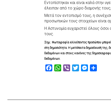
Εντοπίστηκαν και είναι καλά στην υγεί
c
a
b
i
s
a
έλειπαν από το χώρο διαμονής τους,
e
t
e
t
s
r
Μετά τον εντοπισμό τους, η συνέχι
b
s
r
t
e
e
προσωπικών τους στοιχείων είναι α
o
A
e
n
Η Αστυνομία ευχαριστεί όλους όσοι
o
p
r
g
τους.
k
p
e
Σημ.: Φωτογραφία ελλείποντος προσώπου μπορεί να
r
στη δημοσιότητα. Η μετέπειτα δημοσίευσή της, 
δεδομένων και στους κανόνες της δημοσιογραφι
δεδομένων.
F
W
V
T
M
S
a
h
i
w
e
h
c
a
b
i
s
a
e
t
e
t
s
r
b
s
r
t
e
e
o
A
e
n
o
p
r
g