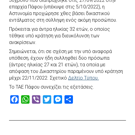
36χρονο που διαπράχθηκε στις 27/09/2022 στην
e
t
e
t
s
r
επαρχία Πάφου (υπέκυψε στις 5/10/2022), η
b
s
r
t
e
e
Αστυνομία προχώρησε χθες βάσει δικαστικού
εντάλματος στη σύλληψη ενός ακόμη προσώπου.
o
A
e
n
Πρόκειται για άντρα ηλικίας 32 ετών, ο οποίος
o
p
r
g
τέθηκε υπό κράτηση για διευκόλυνση των
k
p
e
ανακρίσεων.
r
Σημειώνεται, ότι σε σχέση με την υπό αναφορά
υπόθεση, έχουν ήδη συλληφθεί δύο πρόσωπα
(άντρες ηλικίας 27 και 21 ετών), τα οποία με
απόφαση του Δικαστηρίου παραμένουν υπό κράτηση
μέχρι 22/11/2022. Σχετικό
Δελτίο Τύπου.
Το ΤΑΕ Πάφου συνεχίζει τις εξετάσεις.
F
W
V
T
M
S
a
h
i
w
e
h
c
a
b
i
s
a
e
t
e
t
s
r
b
s
r
t
e
e