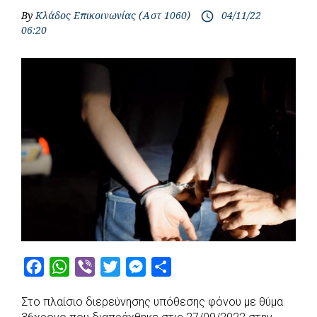
By
Κλάδος Επικοινωνίας (Αστ 1060)
04/11/22
access_time
06:20
F
W
V
T
M
S
a
h
i
w
e
h
Στο πλαίσιο διερεύνησης υπόθεσης φόνου με θύμα
c
a
b
i
s
a