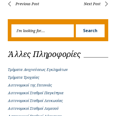
Post
Previous Post
Next Post
o
A
e
n
Previous
Next
navigation
o
p
r
g
Post
Post
k
p
e
Searc
r
Search
for:
Άλλες Πληροφορίες
Τμήματα Ανιχνεύσεως Εγκλημάτων
Τμήματα Τροχαίας
Αστυνομικοί της Γειτονιάς
Αστυνομικοί Σταθμοί Παγκύπρια
Αστυνομικοί Σταθμοί Λευκωσίας
Αστυνομικοί Σταθμοί Λεμεσού