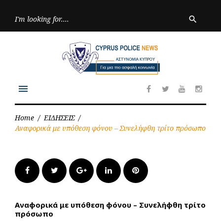
Skip
to
Searc
search
for:
content
menu
Facebook
Twitter
Youtube
Inst
Home
/
ΕΙΔΗΣΕΙΣ
/
Αναφορικά με υπόθεση φόνου – Συνελήφθη τρίτο πρόσωπο
Facebook
Twitter
Google+
LinkedIn
Pinterest
Αναφορικά με υπόθεση φόνου – Συνελήφθη τρίτο
πρόσωπο