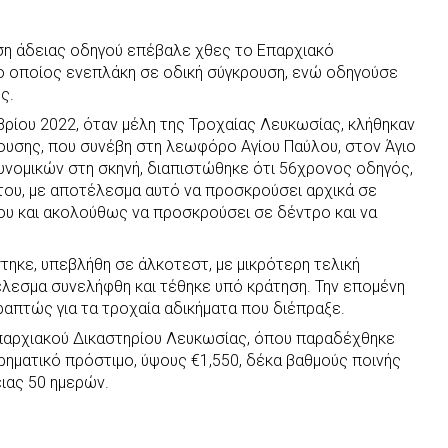
ηση άδειας οδηγού επέβαλε χθες το Επαρχιακό
ο οποίος ενεπλάκη σε οδική σύγκρουση, ενώ οδηγούσε
ς.
βρίου 2022, όταν μέλη της Τροχαίας Λευκωσίας, κλήθηκαν
ουσης, που συνέβη στη λεωφόρο Αγίου Παύλου, στον Άγιο
υνομικών στη σκηνή, διαπιστώθηκε ότι 56χρονος οδηγός,
ου, με αποτέλεσμα αυτό να προσκρούσει αρχικά σε
ου και ακολούθως να προσκρούσει σε δέντρο και να
τηκε, υπεβλήθη σε άλκοτεστ, με μικρότερη τελική
έλεσμα συνελήφθη και τέθηκε υπό κράτηση. Την επομένη
ραπτώς για τα τροχαία αδικήματα που διέπραξε.
παρχιακού Δικαστηρίου Λευκωσίας, όπου παραδέχθηκε
ρηματικό πρόστιμο, ύψους €1,550, δέκα βαθμούς ποινής
ειας 50 ημερών.