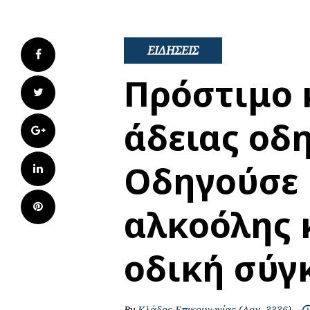
ΕΙΔΗΣΕΙΣ
Facebook
Πρόστιμο 
Twitter
άδειας οδ
Google+
Οδηγούσε 
LinkedIn
Pinterest
αλκοόλης 
οδική σύγ
By
Κλάδος Επικοινωνίας (Λοχ. 3336)