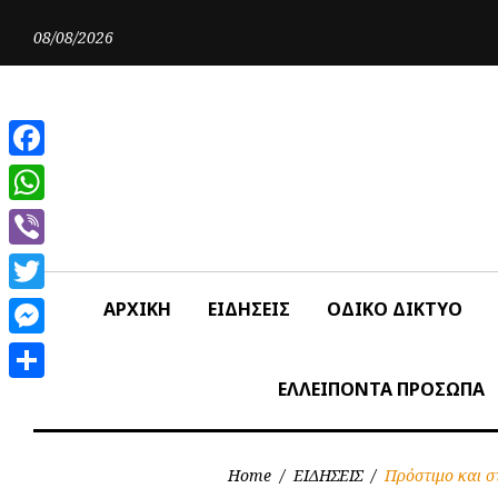
Skip
to
08/08/2026
content
Facebook
WhatsApp
Viber
Twitter
ΑΡΧΙΚΗ
ΕΙΔΗΣΕΙΣ
ΟΔΙΚΟ ΔΙΚΤΥΟ
Messenger
ΕΛΛΕΙΠΟΝΤΑ ΠΡΟΣΩΠΑ
Share
Home
/
ΕΙΔΗΣΕΙΣ
/
Πρόστιμο και σ