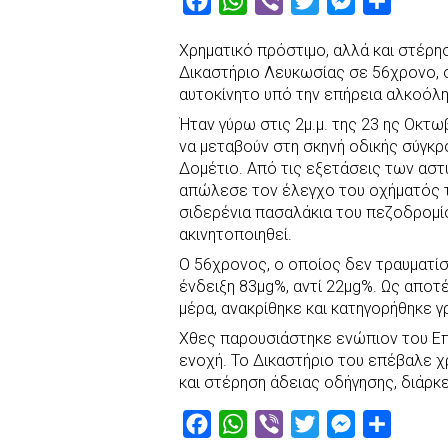
F
W
V
T
M
S
a
h
i
w
e
h
Χρηματικό πρόστιμο, αλλά και στέρ
c
a
b
i
s
a
Δικαστήριο Λευκωσίας σε 56χρονο, 
e
t
e
t
s
r
αυτοκίνητο υπό την επήρεια αλκοόλη
b
s
r
t
e
e
Ήταν γύρω στις 2μ.μ. της 23 ης Οκτω
o
A
e
n
να μεταβούν στη σκηνή οδικής σύγκρ
Δομέτιο. Από τις εξετάσεις των αστ
o
p
r
g
απώλεσε τον έλεγχο του οχήματός τ
k
p
e
σιδερένια πασαλάκια του πεζοδρομί
r
ακινητοποιηθεί.
Ο 56χρονος, ο οποίος δεν τραυματίσ
ένδειξη 83μg%, αντί 22μg%. Ως αποτ
μέρα, ανακρίθηκε και κατηγορήθηκε γ
Χθες παρουσιάστηκε ενώπιον του Ε
ενοχή. Το Δικαστήριο του επέβαλε χ
και στέρηση άδειας οδήγησης, διάρκ
F
W
V
T
M
S