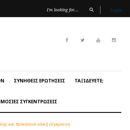
Search
search
Login
for:
Facebook
Twitter
Youtube
Insta
ON
ΣΥΝΗΘΕΙΣ ΕΡΩΤΗΣΕΙΣ
ΤΑΞΙΔΕΥΕΤΕ;
ΜΟΣΙΕΣ ΣΥΓΚΕΝΤΡΩΣΕΙΣ
όλης και προκάλεσε οδική σύγκρουση