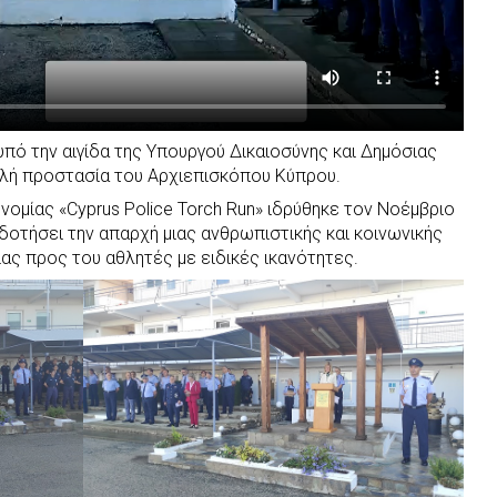
υπό την αιγίδα της Υπουργού Δικαιοσύνης και Δημόσιας
ηλή προστασία του Αρχιεπισκόπου Κύπρου.
ομίας «Cyprus Police Torch Run» ιδρύθηκε τον Νοέμβριο
δοτήσει την απαρχή μιας ανθρωπιστικής και κοινωνικής
ς προς του αθλητές με ειδικές ικανότητες.