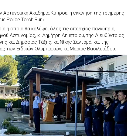
ν Αστυνομική Ακαδημία Κύπρου, η εκκίνηση της τριήμερης
s Police Torch Run»
ία η οποία θα καλύψει όλες τις επαρχίες παγκύπρια,
γού Αστυνομίας, κ. Δημήτρη Δημητρίου, της Διευθύντριας
ης και Δημόσιας Τάξης, κα Νίκης Σανταμά, και της
ς των Ειδικών Ολυμπιακών, κα Μαρίας Βασιλειάδου.