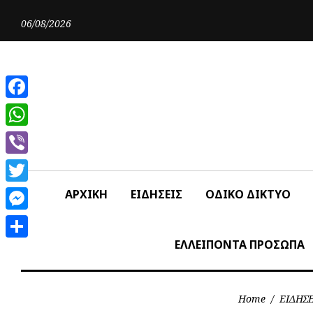
Skip
to
06/08/2026
content
Facebook
WhatsApp
Viber
Twitter
ΑΡΧΙΚΗ
ΕΙΔΗΣΕΙΣ
ΟΔΙΚΟ ΔΙΚΤΥΟ
Messenger
ΕΛΛΕΙΠΟΝΤΑ ΠΡΟΣΩΠΑ
Share
Home
/
ΕΙΔΗΣΕ