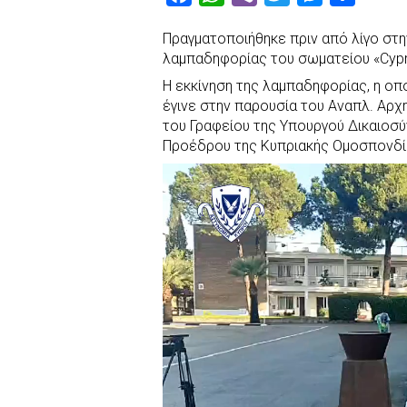
a
h
i
w
e
h
Πραγματοποιήθηκε πριν από λίγο στη
c
a
b
i
s
a
λαμπαδηφορίας του σωματείου «Cypru
e
t
e
t
s
r
Η εκκίνηση της λαμπαδηφορίας, η οπο
b
s
r
t
e
e
έγινε στην παρουσία του Αναπλ. Αρχη
o
A
e
n
του Γραφείου της Υπουργού Δικαιοσύν
Προέδρου της Κυπριακής Ομοσπονδία
o
p
r
g
k
p
e
r