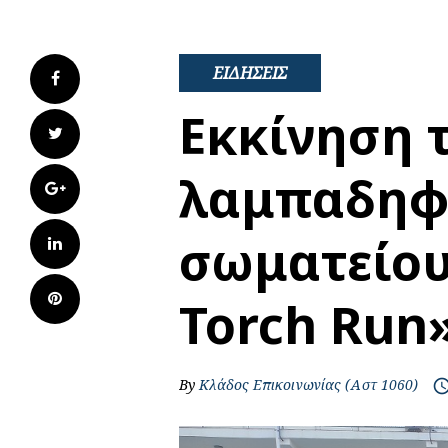
ΕΙΔΗΣΕΙΣ
Facebook
Εκκίνηση 
Twitter
λαμπαδηφ
Google+
σωματείου
LinkedIn
Pinterest
Torch Run
By
Κλάδος Επικοινωνίας (Αστ 1060)
access_t