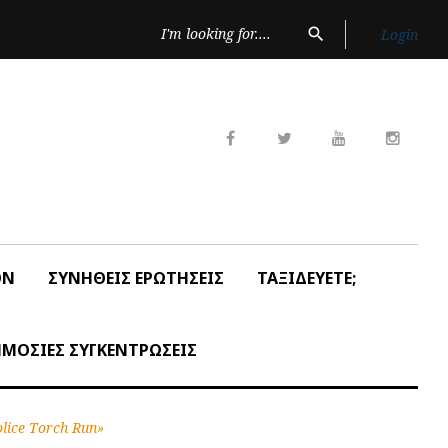
Search
search
Login
for:
Facebook
Twitter
Youtube
Insta
ON
ΣΥΝΗΘΕΙΣ ΕΡΩΤΗΣΕΙΣ
ΤΑΞΙΔΕΥΕΤΕ;
ΜΟΣΙΕΣ ΣΥΓΚΕΝΤΡΩΣΕΙΣ
lice Torch Run»