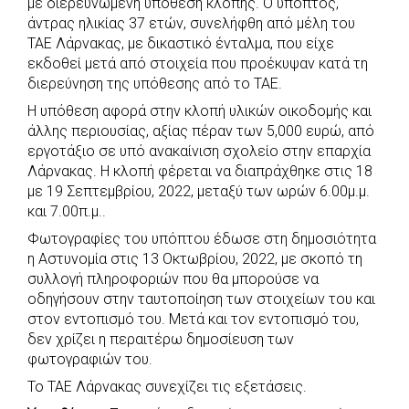
με διερευνώμενη υπόθεση κλοπής. Ο ύποπτος,
b
s
r
t
e
e
άντρας ηλικίας 37 ετών, συνελήφθη από μέλη του
ΤΑΕ Λάρνακας, με δικαστικό ένταλμα, που είχε
o
A
e
n
εκδοθεί μετά από στοιχεία που προέκυψαν κατά τη
o
p
r
g
διερεύνηση της υπόθεσης από το ΤΑΕ.
k
p
e
Η υπόθεση αφορά στην κλοπή υλικών οικοδομής και
r
άλλης περιουσίας, αξίας πέραν των 5,000 ευρώ, από
εργοτάξιο σε υπό ανακαίνιση σχολείο στην επαρχία
Λάρνακας. Η κλοπή φέρεται να διαπράχθηκε στις 18
με 19 Σεπτεμβρίου, 2022, μεταξύ των ωρών 6.00μ.μ.
και 7.00π.μ..
Φωτογραφίες του υπόπτου έδωσε στη δημοσιότητα
η Αστυνομία στις 13 Οκτωβρίου, 2022, με σκοπό τη
συλλογή πληροφοριών που θα μπορούσε να
οδηγήσουν στην ταυτοποίηση των στοιχείων του και
στον εντοπισμό του. Μετά και τον εντοπισμό του,
δεν χρίζει η περαιτέρω δημοσίευση των
φωτογραφιών του.
Το ΤΑΕ Λάρνακας συνεχίζει τις εξετάσεις.