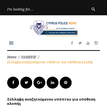
Skip
to
Searc
search
for:
content
menu
Facebook
Twitter
Youtube
Inst
Home
/
ΕΙΔΗΣΕΙΣ
/
Σύλληψη αναζητούμενου υπόπτου για υπόθεση κλοπής
Facebook
Twitter
Google+
LinkedIn
Pinterest
Σύλληψη αναζητούμενου υπόπτου για υπόθεση
κλοπής