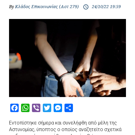
By
Κλάδος Επικοινωνίας (Αστ 279)
24/10/22 19:59
access_time
F
W
V
T
M
S
a
h
i
w
e
h
Εντοπίστηκε σήμερα και συνελήφθη από μέλη της
c
a
b
i
s
a
Αστυνομίας, ύποπτος ο οποίος αναζητείτο σχετικά
e
t
e
t
s
r