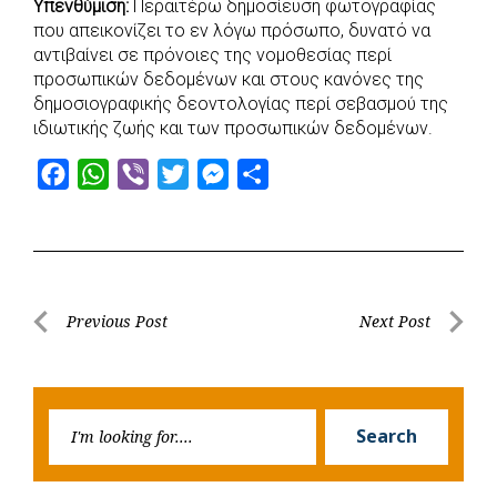
Υπενθύμιση:
Περαιτέρω δημοσίευση φωτογραφίας
που απεικονίζει το εν λόγω πρόσωπο, δυνατό να
αντιβαίνει σε πρόνοιες της νομοθεσίας περί
προσωπικών δεδομένων και στους κανόνες της
δημοσιογραφικής δεοντολογίας περί σεβασμού της
ιδιωτικής ζωής και των προσωπικών δεδομένων.
F
W
V
T
M
S
a
h
i
w
e
h
c
a
b
i
s
a
e
t
e
t
s
r
b
s
r
t
e
e
Post
Previous Post
Next Post
o
A
e
n
Previous
Next
navigation
o
p
r
g
Post
Post
k
p
e
Searc
r
Search
for: