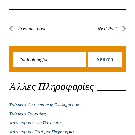
c
a
b
i
s
a
e
t
e
t
s
r
b
s
r
t
e
e
Post
Previous Post
Next Post
o
A
e
n
Previous
Next
navigation
o
p
r
g
Post
Post
k
p
e
Searc
r
Search
for:
Άλλες Πληροφορίες
Τμήματα Ανιχνεύσεως Εγκλημάτων
Τμήματα Τροχαίας
Αστυνομικοί της Γειτονιάς
Αστυνομικοί Σταθμοί Παγκύπρια