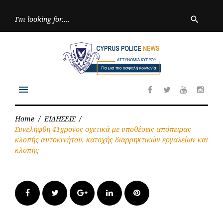
Skip
to
Searc
search
for:
content
menu
Facebook
Twitter
Youtube
Inst
Home
/
ΕΙΔΗΣΕΙΣ
/
Συνελήφθη 41χρονος σχετικά με υποθέσεις απόπειρας
κλοπής αυτοκινήτου, κατοχής διαρρηκτικών εργαλείων και
κλοπής
Facebook
Twitter
Google+
LinkedIn
Pinterest