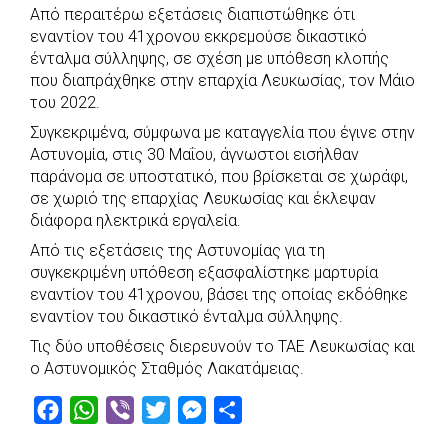
Από περαιτέρω εξετάσεις διαπιστώθηκε ότι
εναντίον του 41χρονου εκκρεμούσε δικαστικό
ένταλμα σύλληψης, σε σχέση με υπόθεση κλοπής
που διαπράχθηκε στην επαρχία Λευκωσίας, τον Μάιο
του 2022.
Συγκεκριμένα, σύμφωνα με καταγγελία που έγινε στην
Αστυνομία, στις 30 Μαΐου, άγνωστοι εισήλθαν
παράνομα σε υποστατικό, που βρίσκεται σε χωράφι,
σε χωριό της επαρχίας Λευκωσίας και έκλεψαν
διάφορα ηλεκτρικά εργαλεία.
Από τις εξετάσεις της Αστυνομίας για τη
συγκεκριμένη υπόθεση εξασφαλίστηκε μαρτυρία
εναντίον του 41χρονου, βάσει της οποίας εκδόθηκε
εναντίον του δικαστικό ένταλμα σύλληψης.
Τις δύο υποθέσεις διερευνούν το ΤΑΕ Λευκωσίας και
ο Αστυνομικός Σταθμός Λακατάμειας.
F
W
V
T
M
S
a
h
i
w
e
h