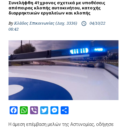
Συνελήφθη 41χρονος σχετικά με υποθέσεις
απόπειρας κλοπής αυτοκινήτου, κατοχής
διαρρηκτικών εργαλείων και κλοπής
By
Κλάδος Επικοινωνίας (Λοχ. 3336)
04/10/22
access_time
08:42
F
W
V
T
M
S
a
h
i
w
e
h
Η άμεση επέμβαση μελών της Αστυνομίας, οδήγησε
c
a
b
i
s
a