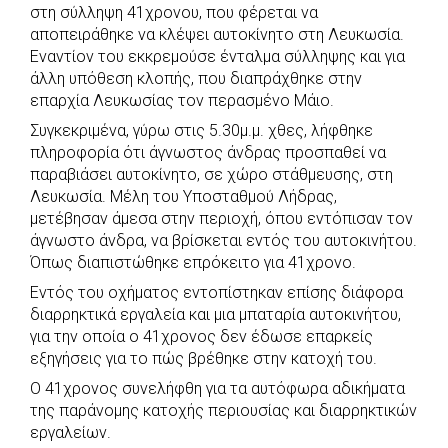
στη σύλληψη 41χρονου, που φέρεται να
e
t
e
t
s
r
αποπειράθηκε να κλέψει αυτοκίνητο στη Λευκωσία.
b
s
r
t
e
e
Εναντίον του εκκρεμούσε ένταλμα σύλληψης και για
άλλη υπόθεση κλοπής, που διαπράχθηκε στην
o
A
e
n
επαρχία Λευκωσίας τον περασμένο Μάιο.
o
p
r
g
Συγκεκριμένα, γύρω στις 5.30μ.μ. χθες, λήφθηκε
k
p
e
πληροφορία ότι άγνωστος άνδρας προσπαθεί να
r
παραβιάσει αυτοκίνητο, σε χώρο στάθμευσης, στη
Λευκωσία. Μέλη του Υποσταθμού Λήδρας,
μετέβησαν άμεσα στην περιοχή, όπου εντόπισαν τον
άγνωστο άνδρα, να βρίσκεται εντός του αυτοκινήτου.
Όπως διαπιστώθηκε επρόκειτο για 41χρονο.
Εντός του οχήματος εντοπίστηκαν επίσης διάφορα
διαρρηκτικά εργαλεία και μια μπαταρία αυτοκινήτου,
για την οποία ο 41χρονος δεν έδωσε επαρκείς
εξηγήσεις για το πώς βρέθηκε στην κατοχή του.
Ο 41χρονος συνελήφθη για τα αυτόφωρα αδικήματα
της παράνομης κατοχής περιουσίας και διαρρηκτικών
εργαλείων.