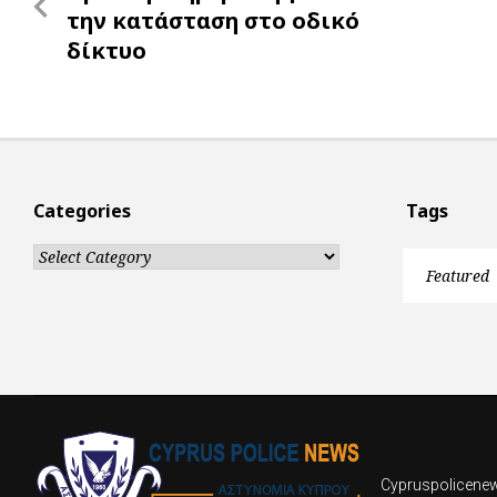
navigation
Post
την κατάσταση στο οδικό
δίκτυο
Categories
Tags
Categories
Featured
Cypruspolicenews