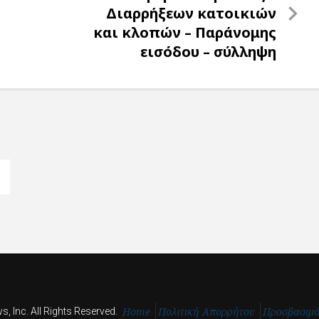
Post
Διαρρήξεων κατοικιών
και κλοπών – Παράνομης
εισόδου – σύλληψη
Home
Πολιτική Απορρήτου
Προσβασιμ
, Inc. All Rights Reserved.