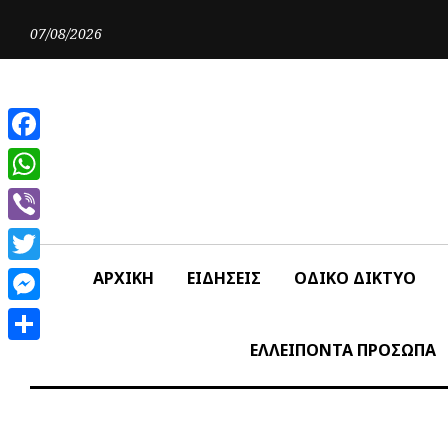
Skip
to
07/08/2026
content
Facebook
WhatsApp
Viber
Twitter
ΑΡΧΙΚΗ
ΕΙΔΗΣΕΙΣ
ΟΔΙΚΟ ΔΙΚΤΥΟ
Messenger
ΕΛΛΕΙΠΟΝΤΑ ΠΡΟΣΩΠΑ
Share