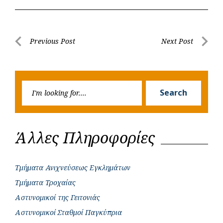
c
a
b
i
s
a
e
t
e
t
s
r
b
s
r
t
e
e
Post
Previous Post
Next Post
o
A
e
n
Previous
Next
navigation
o
p
r
g
Post
Post
k
p
e
Searc
r
Search
for:
Άλλες Πληροφορίες
Τμήματα Ανιχνεύσεως Εγκλημάτων
Τμήματα Τροχαίας
Αστυνομικοί της Γειτονιάς
Αστυνομικοί Σταθμοί Παγκύπρια