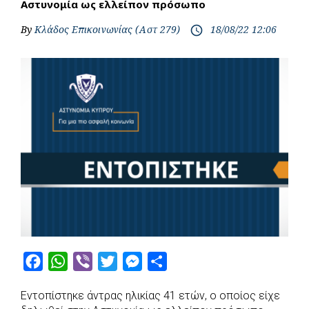
Αστυνομία ως ελλείπον πρόσωπο
By
Κλάδος Επικοινωνίας (Αστ 279)
18/08/22 12:06
access_time
F
W
V
T
M
S
a
h
i
w
e
h
Εντοπίστηκε άντρας ηλικίας 41 ετών, ο οποίος είχε
c
a
b
i
s
a