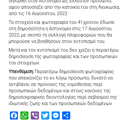
δηλωθεί στην Αστυνομία ως ελλείπον πρόσωπο,
e
t
e
t
s
r
αφού απουσίαζε από την κατοικία του στη Λευκωσία,
b
s
r
t
e
e
από τις 16 Αυγούστου, 2022.
o
A
e
n
Τα στοιχεία και φωτογραφία του 41χρονου έδωσε
στη δημοσιότητα η Αστυνομία στις 17 Αυγούστου,
o
p
r
g
2022, με σκοπό τη συλλογή πληροφοριών που θα
k
p
e
μπορούσε να βοηθήσουν στον εντοπισμό του.
r
Μετά και τον εντοπισμό του δεν χρίζει η περαιτέρω
δημοσίευση της φωτογραφίας και των προσωπικών
του στοιχείων.
Υπενθύμιση:
Περαιτέρω δημοσίευση φωτογραφίας
που απεικονίζει το εν λόγω πρόσωπο, δυνατό να
αντιβαίνει σε πρόνοιες της νομοθεσίας περί
προσωπικών δεδομένων και στους κανόνες της
δημοσιογραφικής δεοντολογίας περί σεβασμού της
ιδιωτικής ζωής και των προσωπικών δεδομένων.
F
W
V
T
M
S
a
h
i
w
e
h