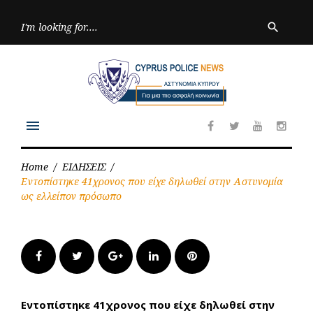
Skip
to
Searc
search
for:
content
menu
Facebook
Twitter
Youtube
Inst
Home
/
ΕΙΔΗΣΕΙΣ
/
Εντοπίστηκε 41χρονος που είχε δηλωθεί στην Αστυνομία
ως ελλείπον πρόσωπο
Facebook
Twitter
Google+
LinkedIn
Pinterest
Εντοπίστηκε 41χρονος που είχε δηλωθεί στην