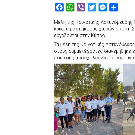
F
W
V
T
M
S
a
h
i
w
e
h
Μέλη της Κοινοτικής Αστυνόμευσης 
c
a
b
i
s
a
κρίκετ, με υπηκόους χωρών από τη Σρ
e
t
e
t
s
r
εργάζονται στην Κύπρο.
b
s
r
t
e
e
Τα μέλη της Κοινοτικής Αστυνόμευση
o
A
e
n
στους συμμετέχοντες διανεμήθηκε ε
που τους απασχολούν και αφορούν τ
o
p
r
g
k
p
e
r