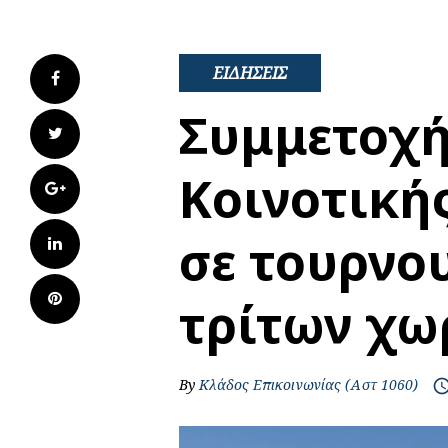
ΕΙΔΗΣΕΙΣ
Facebook
Συμμετοχή
Twitter
Κοινοτική
Google+
σε τουρνο
LinkedIn
Pinterest
τρίτων χ
By
Κλάδος Επικοινωνίας (Αστ 1060)
access_t