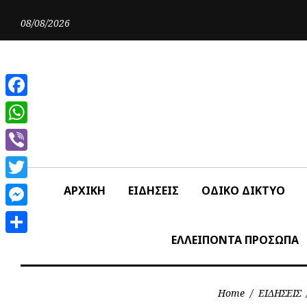
Skip
to
08/08/2026
content
Facebook
WhatsApp
Viber
Twitter
ΑΡΧΙΚΗ
ΕΙΔΗΣΕΙΣ
ΟΔΙΚΟ ΔΙΚΤΥΟ
Messenger
ΕΛΛΕΙΠΟΝΤΑ ΠΡΟΣΩΠΑ
Share
Home
/
ΕΙΔΗΣΕΙΣ