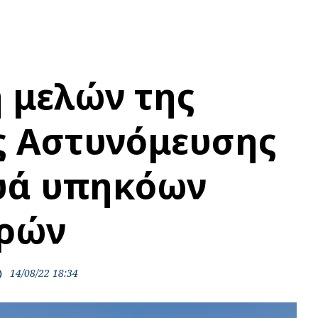
 μελών της
ς Αστυνόμευσης
υά υπηκόων
ωρών
14/08/22 18:34
ime