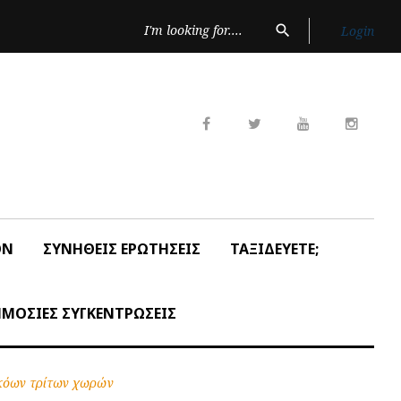
Search
search
Login
for:
Facebook
Twitter
Youtube
Insta
ON
ΣΥΝΗΘΕΙΣ ΕΡΩΤΗΣΕΙΣ
ΤΑΞΙΔΕΥΕΤΕ;
ΜΟΣΙΕΣ ΣΥΓΚΕΝΤΡΩΣΕΙΣ
ηκόων τρίτων χωρών