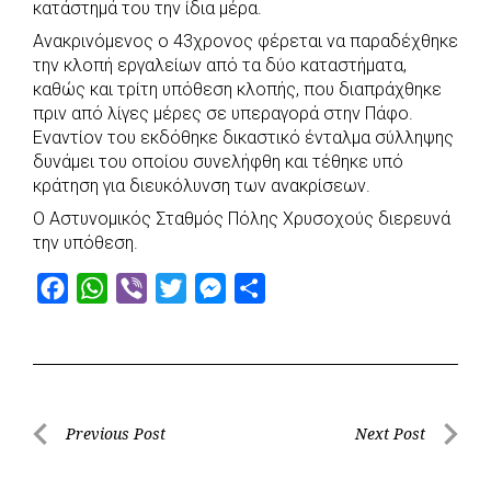
κατάστημά του την ίδια μέρα.
Ανακρινόμενος ο 43χρονος φέρεται να παραδέχθηκε
την κλοπή εργαλείων από τα δύο καταστήματα,
καθώς και τρίτη υπόθεση κλοπής, που διαπράχθηκε
πριν από λίγες μέρες σε υπεραγορά στην Πάφο.
Εναντίον του εκδόθηκε δικαστικό ένταλμα σύλληψης
δυνάμει του οποίου συνελήφθη και τέθηκε υπό
κράτηση για διευκόλυνση των ανακρίσεων.
Ο Αστυνομικός Σταθμός Πόλης Χρυσοχούς διερευνά
την υπόθεση.
F
W
V
T
M
S
a
h
i
w
e
h
c
a
b
i
s
a
e
t
e
t
s
r
b
s
r
t
e
e
Post
Previous Post
Next Post
o
A
e
n
Previous
Next
navigation
o
p
r
g
Post
Post