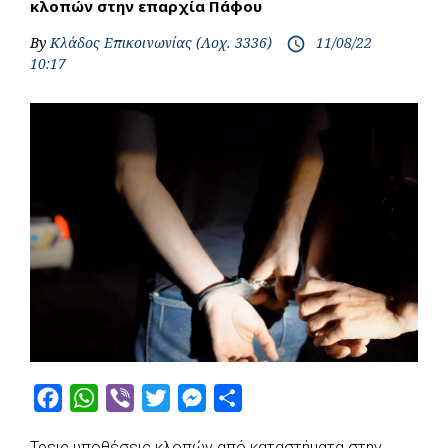
κλοπών στην επαρχία Πάφου
By
Κλάδος Επικοινωνίας (Λοχ. 3336)
11/08/22
access_time
10:17
F
W
V
T
M
S
a
h
i
w
e
h
Τρεις υποθέσεις κλοπών από καταστήματα στην