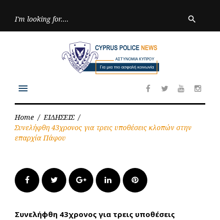
Skip
to
Searc
search
for:
content
menu
Facebook
Twitter
Youtube
Inst
Home
/
ΕΙΔΗΣΕΙΣ
/
Συνελήφθη 43χρονος για τρεις υποθέσεις κλοπών στην
επαρχία Πάφου
Facebook
Twitter
Google+
LinkedIn
Pinterest
Συνελήφθη 43χρονος για τρεις υποθέσεις