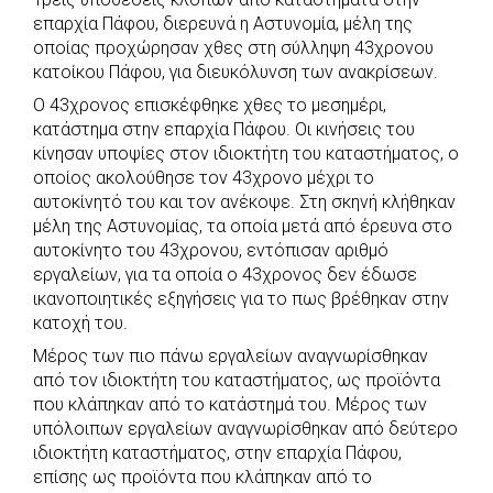
c
a
b
i
s
a
επαρχία Πάφου, διερευνά η Αστυνομία, μέλη της
e
t
e
t
s
r
οποίας προχώρησαν χθες στη σύλληψη 43χρονου
b
s
r
t
e
e
κατοίκου Πάφου, για διευκόλυνση των ανακρίσεων.
o
A
e
n
Ο 43χρονος επισκέφθηκε χθες το μεσημέρι,
κατάστημα στην επαρχία Πάφου. Οι κινήσεις του
o
p
r
g
κίνησαν υποψίες στον ιδιοκτήτη του καταστήματος, ο
k
p
e
οποίος ακολούθησε τον 43χρονο μέχρι το
r
αυτοκίνητό του και τον ανέκοψε. Στη σκηνή κλήθηκαν
μέλη της Αστυνομίας, τα οποία μετά από έρευνα στο
αυτοκίνητο του 43χρονου, εντόπισαν αριθμό
εργαλείων, για τα οποία ο 43χρονος δεν έδωσε
ικανοποιητικές εξηγήσεις για το πως βρέθηκαν στην
κατοχή του.
Μέρος των πιο πάνω εργαλείων αναγνωρίσθηκαν
από τον ιδιοκτήτη του καταστήματος, ως προϊόντα
που κλάπηκαν από το κατάστημά του. Μέρος των
υπόλοιπων εργαλείων αναγνωρίσθηκαν από δεύτερο
ιδιοκτήτη καταστήματος, στην επαρχία Πάφου,
επίσης ως προϊόντα που κλάπηκαν από το