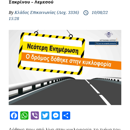
Σακρίνου – Λεμεσού
By
Κλάδος Επικοινωνίας (Λοχ. 3336)
10/08/22
access_time
15:28
F
W
V
T
M
S
a
h
i
w
e
h
Δόθηκε πριν από λίγο στην κυκλοφορία, το τμήμα του