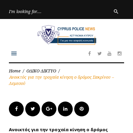
Skip
to
Searc
search
for:
content
menu
Facebook
Twitter
Youtube
Inst
Home
/
ΟΔΙΚΟ ΔΙΚΤΥΟ
/
Ανοικτός για την τροχαία κίνηση ο δρόμος Σακρίνου –
Λεμεσού
Facebook
Twitter
Google+
LinkedIn
Pinterest
Ανοικτός για την τροχαία κίνηση ο δρόμος