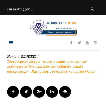
Skip
to
Searc
search
for:
content
menu
Facebook
Twitter
Youtube
Inst
Home
/
ΕΙΔΗΣΕΙΣ
/
Τροχονομικοί έλεγχοι της Αστυνομίας με στόχο την
πρόληψη των θανατηφόρων και σοβαρών οδικών
συγκρούσεων – Κατασχέσεις οχημάτων και μοτοσικλετών
Facebook
Twitter
Google+
LinkedIn
Pinterest