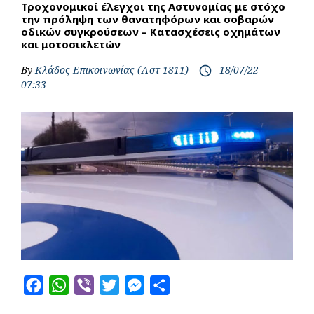
Τροχονομικοί έλεγχοι της Αστυνομίας με στόχο
την πρόληψη των θανατηφόρων και σοβαρών
οδικών συγκρούσεων – Κατασχέσεις οχημάτων
και μοτοσικλετών
By
Κλάδος Επικοινωνίας (Αστ 1811)
18/07/22
access_time
07:33
F
W
V
T
M
S
a
h
i
w
e
h