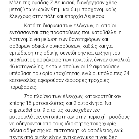
Μέλη της ομάδας Ζ Λεμεσού, διενήργησαν χθες
c
a
b
i
s
a
μεταξύ των ωρών 9π.μ. και 6μ.μ. τροχονομικούς
e
t
e
t
s
r
έλεγχους στην πόλη και επαρχία Λεμεσού.
b
s
r
t
e
e
Κατά τη διάρκεια των ελέγχων, οι οποίοι
o
A
e
n
εντάσσονται στις προσπάθειες που καταβάλλει η
Αστυνομία για μείωση των θανατηφόρων και
o
p
r
g
σοβαρών οδικών συγκρούσεων, καθώς και για
k
p
e
εμπέδωση της οδικής συνείδησης και αύξηση του
r
αισθήματος ασφάλειας των πολιτών, έγιναν συνολικά
46 καταγγελίες, εκ των οποίων οι 12 αφορούσαν
υπέρβαση του ορίου ταχύτητας, ενώ οι υπόλοιπες 34
καταγγελίες αφορούσαν διάφορες τροχαίες
παραβάσεις.
Στο πλαίσιο των έλεγχων, κατακρατήθηκαν
επίσης 15 μοτοσικλέτες και 2 αυτοκίνητα. Να
σημειωθεί ότι, 9 από τις κατασχεθέντες
μοτοσικλέτες, εντοπίστηκαν στην περιοχή Τροόδους
να οδηγούνται από τους ιδιοκτήτες τους χωρίς
άδεια οδήγησης και πιστοποιητικό ασφάλειας, ενώ
πέντε από αυτές είχαν αντικανονικές πινακίδες