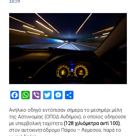
18:29
F
W
V
T
M
S
a
h
i
w
e
h
Ανήλικο οδηγό εντόπισαν σήμερα το μεσημέρι μέλη
c
a
b
i
s
a
της Αστυνομίας (ΟΠΟΔ Αυδήμου), ο οποίος οδηγούσε
e
t
e
t
s
r
με υπερβολική ταχύτητα
(128 χιλιόμετρα αντί 100)
,
b
s
r
t
e
e
στον αυτοκινητόδρομο Πάφου – Λεμεσού, παρά το