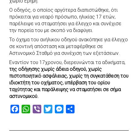
χωριό Ερήμη.
o
A
e
n
Ο οδηγός, ο οποίος αργότερα διαπιστώθηκε, ότι
o
p
r
g
πρόκειται για νεαρό πρόσωπο, ηλικίας 17 ετών,
k
p
e
παρέλειψε να σταματήσει για έλεγχο και συνέχισε
r
την πορεία του με σκοπό να διαφύγει.
Το όχημα του ανήλικου οδηγού ανακόπηκε για έλεγχο
σε κοντινή απόσταση και μεταφέρθηκε σε
Αστυνομικό Σταθμό για συνέχιση των εξετάσεων.
Εναντίον του 17χρονου, διερευνώνται τα αδικήματα,
της οδήγησης χωρίς άδεια οδηγού, χωρίς
πιστοποιητικό ασφάλειας, χωρίς τη συγκατάθεση του
ιδιοκτήτη του οχήματος, υπέρβαση του ορίου
ταχύτητας και παράλειψης να σταματήσει σε σήμα
αστυνομικού.
F
W
V
T
M
S
a
h
i
w
e
h
c
a
b
i
s
a
e
t
e
t
s
r