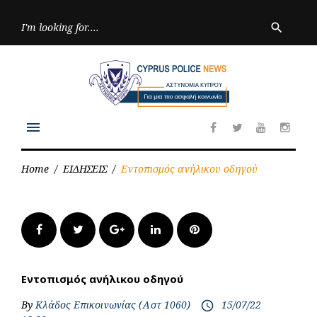
Skip
to
Searc
search
for:
content
menu
Facebook
Twitter
Youtube
Inst
Home
/
ΕΙΔΗΣΕΙΣ
/
Εντοπισμός ανήλικου οδηγού
Facebook
Twitter
Google+
LinkedIn
Pinterest
Εντοπισμός ανήλικου οδηγού
By
Κλάδος Επικοινωνίας (Αστ 1060)
15/07/22
access_time