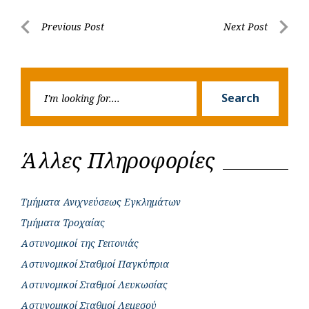
b
s
r
t
e
e
Post
Previous Post
Next Post
o
A
e
n
Previous
Next
navigation
o
p
r
g
Post
Post
k
p
e
Searc
r
Search
for:
Άλλες Πληροφορίες
Τμήματα Ανιχνεύσεως Εγκλημάτων
Τμήματα Τροχαίας
Αστυνομικοί της Γειτονιάς
Αστυνομικοί Σταθμοί Παγκύπρια
Αστυνομικοί Σταθμοί Λευκωσίας
Αστυνομικοί Σταθμοί Λεμεσού