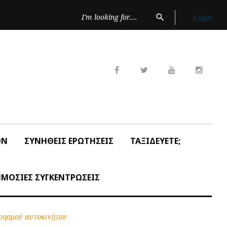
Search
search
Login
for:
Facebook
Twitter
Youtube
Insta
ON
ΣΥΝΗΘΕΙΣ ΕΡΩΤΗΣΕΙΣ
ΤΑΞΙΔΕΥΕΤΕ;
ΜΟΣΙΕΣ ΣΥΓΚΕΝΤΡΩΣΕΙΣ
πρησμού αυτοκινήτου