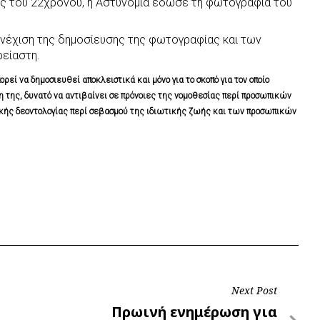
ης του 22χρονου, η Αστυνομία έδωσε τη φωτογραφία του
υνέχιση της δημοσίευσης της φωτογραφίας και των
ρείαστη.
ί να δημοσιευθεί αποκλειστικά και μόνο για το σκοπό για τον οποίο
η της, δυνατό να αντιβαίνει σε πρόνοιες της νομοθεσίας περί προσωπικών
κής δεοντολογίας περί σεβασμού της ιδιωτικής ζωής και των προσωπικών
Next Post
Next
Πρωινή ενημέρωση για