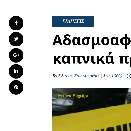
ΕΙΔΗΣΕΙΣ
Facebook
Αδασμοαφ
Twitter
καπνικά π
Google+
LinkedIn
By
Κλάδος Επικοινωνίας (Αστ 1060)
access_t
Pinterest