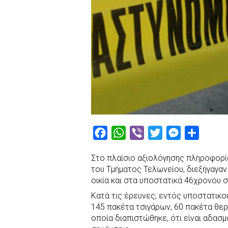
F
W
V
T
M
S
a
h
i
w
e
h
Στο πλαίσιο αξιολόγησης πληροφορία
c
a
b
i
s
a
του Τμήματος Τελωνείου, διεξήγαγαν
e
t
e
t
s
r
οικία και στα υποστατικά 46χρονου 
b
s
r
t
e
e
Κατά τις έρευνες, εντός υποστατικο
o
A
e
n
145 πακέτα τσιγάρων, 60 πακέτα θερ
οποία διαπιστώθηκε, ότι είναι αδασ
o
p
r
g