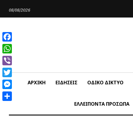
Skip
to
08/08/2026
content
Facebook
WhatsApp
Viber
Twitter
ΑΡΧΙΚΗ
ΕΙΔΗΣΕΙΣ
ΟΔΙΚΟ ΔΙΚΤΥΟ
Messenger
ΕΛΛΕΙΠΟΝΤΑ ΠΡΟΣΩΠΑ
Share