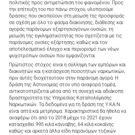
πολιτικής προς αντιμετώπιση του φαινομένου. Προς
την επίτευξη του πιο πάνω στόχου, υλοποιούμε
δράσεις που σκοπεύουν στη μείωση της προσφοράς
σε σχέση με όλο το φάσμα διακίνησης, διάθεσης και
αγοράς παράνομων εξαρτησιογόνων ουσιών, τη
μείωση της εγκληματικότητας που σχετίζεται με τις
παράνομες ουσίες εξάρτησης, καθώς και τον
αποτελεσματικό έλεγχο και περιορισμό των νέων
ψυχοτρόπων ουσιών που εμφανίζονται.
Πρώτιστος στόχος είναι η σύλληψη των εμπόρων και
διακινητών και η κατάσχεση ποσοτήτων ναρκωτικών,
πριν αυτές διοχετευτούν στην παράνομη αγορά. Η
δράση της Αστυνομίας στον υπό αναφορά τομέα,
αντικατοπτρίζεται μέσα από τη συνεχή και αδιάκοπη
δραστηριότητα της Υπηρεσίας Καταπολέμησης
Ναρκωτικών. Τα δεδομένα για τη δράση της Υ.ΚΑ.Ν.
είναι απτά και μετρήσιμα. Χαρακτηριστικά θα ήθελα να
αναφέρω ότι από το 2018 μέχρι το 2021 έχουν
κατασχεθεί 995 κιλά κάνναβης, 64 κιλά κοκαΐνης
καθώς και αρκετά άλλα είδη παρανόμων τοξικών