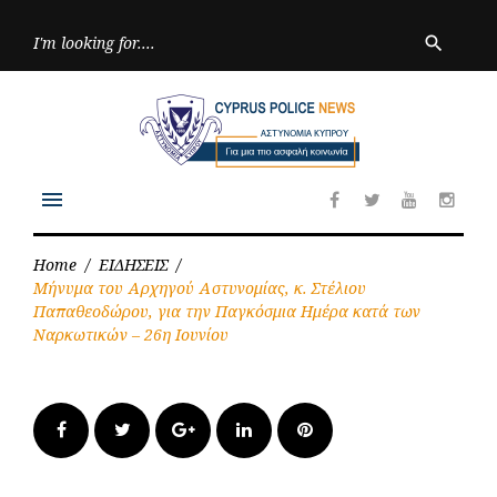
Skip
to
Searc
search
for:
content
menu
Facebook
Twitter
Youtube
Inst
Home
/
ΕΙΔΗΣΕΙΣ
/
Μήνυμα του Αρχηγού Αστυνομίας, κ. Στέλιου
Παπαθεοδώρου, για την Παγκόσμια Ημέρα κατά των
Ναρκωτικών – 26η Ιουνίου
Facebook
Twitter
Google+
LinkedIn
Pinterest