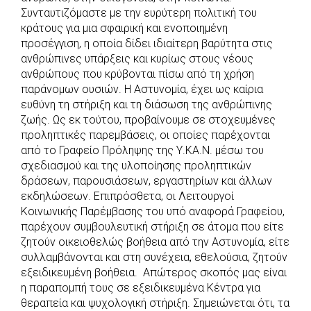
Συνταυτιζόμαστε με την ευρύτερη πολιτική του
κράτους για μια σφαιρική και ενοποιημένη
προσέγγιση, η οποία δίδει ιδιαίτερη βαρύτητα στις
ανθρώπινες υπάρξεις και κυρίως στους νέους
ανθρώπους που κρύβονται πίσω από τη χρήση
παράνομων ουσιών. Η Αστυνομία, έχει ως καίρια
ευθύνη τη στήριξη και τη διάσωση της ανθρώπινης
ζωής. Ως εκ τούτου, προβαίνουμε σε στοχευμένες
προληπτικές παρεμβάσεις, οι οποίες παρέχονται
από το Γραφείο Πρόληψης της Υ.ΚΑ.Ν. μέσω του
σχεδιασμού και της υλοποίησης προληπτικών
δράσεων, παρουσιάσεων, εργαστηρίων και άλλων
εκδηλώσεων. Επιπρόσθετα, οι Λειτουργοί
Κοινωνικής Παρέμβασης του υπό αναφορά Γραφείου,
παρέχουν συμβουλευτική στήριξη σε άτομα που είτε
ζητούν οικειοθελώς βοήθεια από την Αστυνομία, είτε
συλλαμβάνονται και στη συνέχεια, εθελούσια, ζητούν
εξειδικευμένη βοήθεια. Απώτερος σκοπός μας είναι
η παραπομπή τους σε εξειδικευμένα Κέντρα για
θεραπεία και ψυχολογική στήριξη. Σημειώνεται ότι, τα