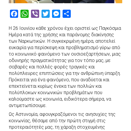
F
W
V
T
M
S
a
h
i
w
e
h
Η 26 Ιουνίου κάθε χρόνου έχει οριστεί ως Παγκόσμια
c
a
b
i
s
a
Ημέρα κατά της χρήσης και παράνομης διακίνησης
e
t
e
t
s
r
των Ναρκωτικών. Η συγκεκριμένη ημέρα, αποτελεί
b
s
r
t
e
e
ευκαιρία για περίσκεψη και προβληματισμό γύρω από
το κοινωνικό φαινόμενο των ουσιοεξαρτήσεων, μιας
o
A
e
n
οδυνηρής πραγματικότητας για τον τόπο μας, με
o
p
r
g
σοβαρές και πολλές φορές τραγικές και
k
p
e
πολύπλευρες επιπτώσεις για την ανθρώπινη ύπαρξη.
r
Πρόκειται για ένα φαινόμενο, που αναδύεται και
επεκτείνεται κυρίως ένεκα των πολλών και
πολύπλοκων κοινωνικών προβλημάτων που
καλούμαστε ως κοινωνία, ειδικότερα σήμερα, να
αντιμετωπίσουμε.
Ως Αστυνομία, αφουγκραζόμενοι τις ανησυχίες της
κοινωνίας, θέσαμε από την πρώτη στιγμή στις
προτεραιότητές μας, τη χάραξη στοχευμένης