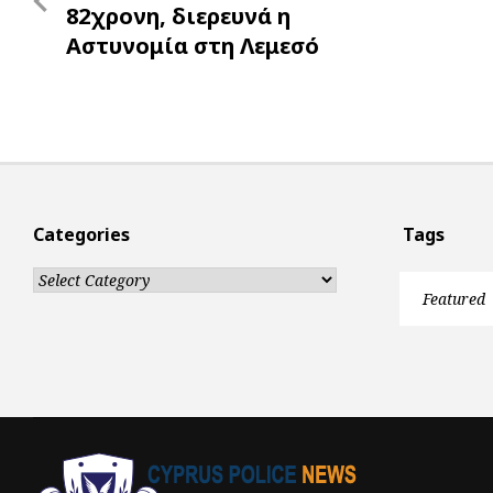
navigation
Post
82χρονη, διερευνά η
Αστυνομία στη Λεμεσό
Categories
Tags
Categories
Featured