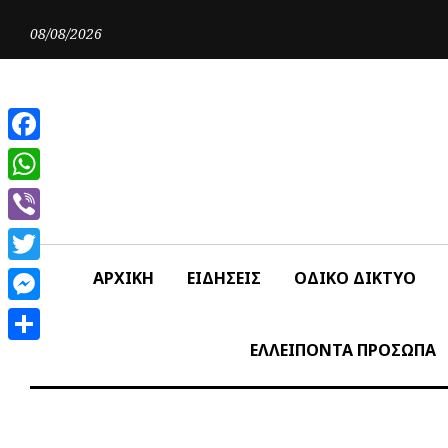
Skip
to
08/08/2026
content
Facebook
WhatsApp
Viber
Twitter
ΑΡΧΙΚΗ
ΕΙΔΗΣΕΙΣ
ΟΔΙΚΟ ΔΙΚΤΥΟ
Messenger
ΕΛΛΕΙΠΟΝΤΑ ΠΡΟΣΩΠΑ
Share