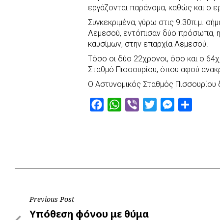
e
t
e
t
s
r
εργάζονται παράνομα, καθώς και ο ε
b
s
r
t
e
e
Συγκεκριμένα, γύρω στις 9.30π.μ. σ
o
A
e
n
Λεμεσού, εντόπισαν δύο πρόσωπα, ηλ
καυσίμων, στην επαρχία Λεμεσού.
o
p
r
g
k
p
e
Τόσο οι δύο 22χρονοι, όσο και ο 6
Σταθμό Πισσουρίου, όπου αφού ανακ
r
Ο Αστυνομικός Σταθμός Πισσουρίου 
F
W
V
T
M
S
a
h
i
w
e
h
c
a
b
i
s
a
e
t
e
t
s
r
b
s
r
t
e
e
o
A
e
n
o
p
r
g
Post
Previous Post
k
p
e
Previous
Υπόθεση φόνου με θύμα
r