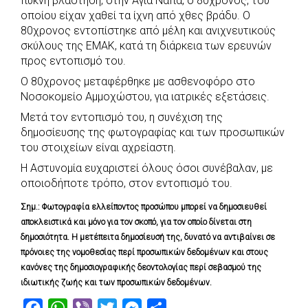
πυκνή βλάστηση, στην Αγία Νάπα, ο 80χρονος, του
e
t
e
t
s
r
οποίου είχαν χαθεί τα ίχνη από χθες βράδυ. Ο
b
s
r
t
e
e
80χρονος εντοπίστηκε από μέλη και ανιχνευτικούς
σκύλους της ΕΜΑΚ, κατά τη διάρκεια των ερευνών
o
A
e
n
προς εντοπισμό του.
o
p
r
g
Ο 80χρονος μεταφέρθηκε με ασθενοφόρο στο
k
p
e
Νοσοκομείο Αμμοχώστου, για ιατρικές εξετάσεις.
r
Μετά τον εντοπισμό του, η συνέχιση της
δημοσίευσης της φωτογραφίας και των προσωπικών
του στοιχείων είναι αχρείαστη.
Η Αστυνομία ευχαριστεί όλους όσοι συνέβαλαν, με
οποιοδήποτε τρόπο, στον εντοπισμό του.
Σημ.: Φωτογραφία ελλείποντος προσώπου μπορεί να δημοσιευθεί
αποκλειστικά και μόνο για τον σκοπό, για τον οποίο δίνεται στη
δημοσιότητα. Η μετέπειτα δημοσίευσή της, δυνατό να αντιβαίνει σε
πρόνοιες της νομοθεσίας περί προσωπικών δεδομένων και στους
κανόνες της δημοσιογραφικής δεοντολογίας περί σεβασμού της
ιδιωτικής ζωής και των προσωπικών δεδομένων.
F
W
V
T
M
S