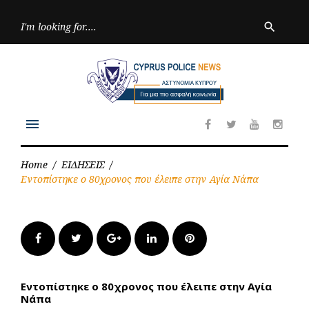
Skip
to
Searc
search
for:
content
menu
Facebook
Twitter
Youtube
Inst
Home
/
ΕΙΔΗΣΕΙΣ
/
Εντοπίστηκε ο 80χρονος που έλειπε στην Αγία Νάπα
Facebook
Twitter
Google+
LinkedIn
Pinterest
Εντοπίστηκε ο 80χρονος που έλειπε στην Αγία
Νάπα