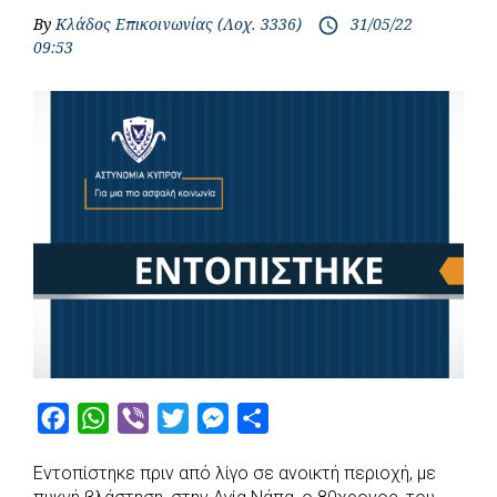
By
Κλάδος Επικοινωνίας (Λοχ. 3336)
31/05/22
access_time
09:53
F
W
V
T
M
S
a
h
i
w
e
h
Εντοπίστηκε πριν από λίγο σε ανοικτή περιοχή, με
c
a
b
i
s
a