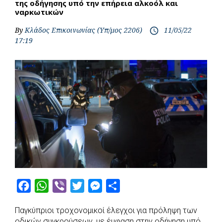
της οδήγησης υπό την επήρεια αλκοόλ και
ναρκωτικών
By
Κλάδος Επικοινωνίας (Υπ/μος 2206)
11/05/22
access_time
17:19
F
W
V
T
M
S
a
h
i
w
e
h
Παγκύπριοι τροχονομικοί έλεγχοι για πρόληψη των
c
a
b
i
s
a
οδικών συγκρούσεων, με έμφαση στην οδήγηση υπό