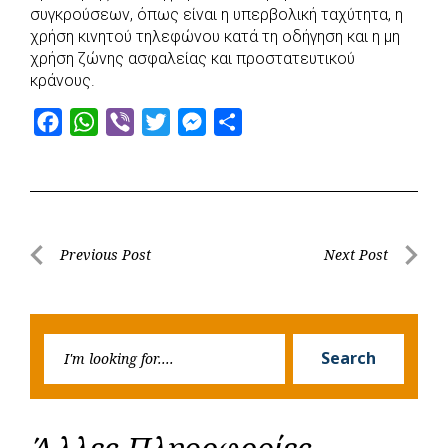
συγκρούσεων, όπως είναι η υπερβολική ταχύτητα, η
χρήση κινητού τηλεφώνου κατά τη οδήγηση και η μη
χρήση ζώνης ασφαλείας και προστατευτικού
κράνους.
F
W
V
T
M
S
a
h
i
w
e
h
c
a
b
i
s
a
e
t
e
t
s
r
b
s
r
t
e
e
Post
Previous Post
Next Post
o
A
e
n
Previous
Next
navigation
o
p
r
g
Post
Post
k
p
e
Searc
r
Search
for: