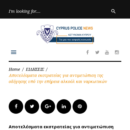
Skip
to
Searc
search
for:
content
menu
Facebook
Twitter
Youtube
Inst
Home
/
ΕΙΔΗΣΕΙΣ
/
Αποτελέσματα εκστρατείας για αντιμετώπιση της
οδήγησης υπό την επήρεια αλκοόλ και ναρκωτικών
Facebook
Twitter
Google+
LinkedIn
Pinterest
Αποτελέσματα εκστρατείας για αντιμετώπιση