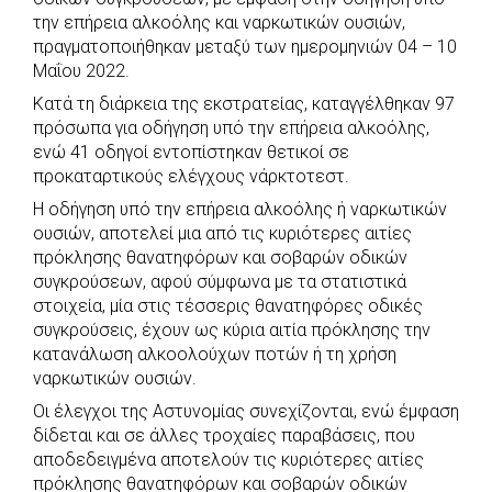
e
t
e
t
s
r
την επήρεια αλκοόλης και ναρκωτικών ουσιών,
b
s
r
t
e
e
πραγματοποιήθηκαν μεταξύ των ημερομηνιών 04 – 10
Μαΐου 2022.
o
A
e
n
Κατά τη διάρκεια της εκστρατείας, καταγγέλθηκαν 97
o
p
r
g
πρόσωπα για οδήγηση υπό την επήρεια αλκοόλης,
k
p
e
ενώ 41 οδηγοί εντοπίστηκαν θετικοί σε
r
προκαταρτικούς ελέγχους νάρκτοτεστ.
Η οδήγηση υπό την επήρεια αλκοόλης ή ναρκωτικών
ουσιών, αποτελεί μια από τις κυριότερες αιτίες
πρόκλησης θανατηφόρων και σοβαρών οδικών
συγκρούσεων, αφού σύμφωνα με τα στατιστικά
στοιχεία, μία στις τέσσερις θανατηφόρες οδικές
συγκρούσεις, έχουν ως κύρια αιτία πρόκλησης την
κατανάλωση αλκοολούχων ποτών ή τη χρήση
ναρκωτικών ουσιών.
Οι έλεγχοι της Αστυνομίας συνεχίζονται, ενώ έμφαση
δίδεται και σε άλλες τροχαίες παραβάσεις, που
αποδεδειγμένα αποτελούν τις κυριότερες αιτίες
πρόκλησης θανατηφόρων και σοβαρών οδικών