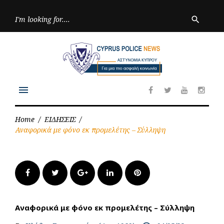
Skip
to
Searc
search
for:
content
menu
Facebook
Twitter
Youtube
Inst
Home
/
ΕΙΔΗΣΕΙΣ
/
Αναφορικά με φόνο εκ προμελέτης – Σύλληψη
Facebook
Twitter
Google+
LinkedIn
Pinterest
Αναφορικά με φόνο εκ προμελέτης – Σύλληψη