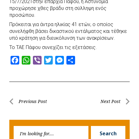
15/7/2021στην επαρχία Πάφου, η Αστυνομία
b
s
r
t
e
e
προχώρησε χθες βράδυ στη σύλληψη ενός
προσώπου.
o
A
e
n
Πρόκειται για άντρα ηλικίας 41 ετών, ο οποίος
o
p
r
g
συνελήφθη βάσει δικαστικού εντάλματος και τέθηκε
k
p
e
υπό κράτηση για διευκόλυνση των ανακρίσεων.
r
Το ΤΑΕ Πάφου συνεχίζει τις εξετάσεις.
F
W
V
T
M
S
a
h
i
w
e
h
c
a
b
i
s
a
e
t
e
t
s
r
b
s
r
t
e
e
Post
Previous Post
Next Post
o
A
e
n
Previous
Next
navigation
o
p
r
g
Post
Post
k
p
e
Searc
r
Search
for: