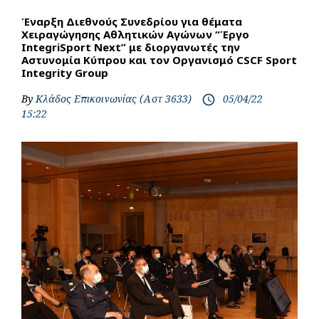
Έναρξη Διεθνούς Συνεδρίου για θέματα
Χειραγώγησης Αθλητικών Αγώνων “Έργο
IntegriSport Next” με διοργανωτές την
Αστυνομία Κύπρου και τoν Οργανισμό CSCF Sport
Integrity Group
By
Κλάδος Επικοινωνίας (Αστ 3633)
05/04/22
access_time
15:22