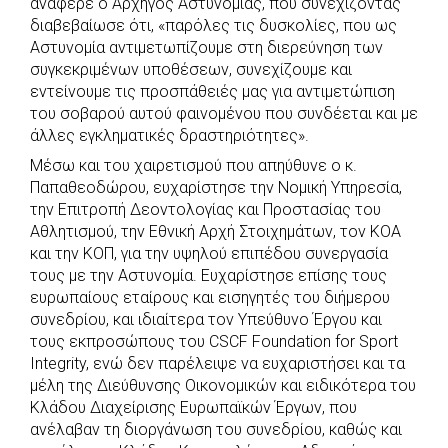
ανάφερε ο Αρχηγός Αστυνομίας, που συνεχίζοντας
διαβεβαίωσε ότι, «παρόλες τις δυσκολίες, που ως
Αστυνομία αντιμετωπίζουμε στη διερεύνηση των
συγκεκριμένων υποθέσεων, συνεχίζουμε και
εντείνουμε τις προσπάθειές μας για αντιμετώπιση
του σοβαρού αυτού φαινομένου που συνδέεται και με
άλλες εγκληματικές δραστηριότητες».
Μέσω και του χαιρετισμού που απηύθυνε ο κ.
Παπαθεοδώρου, ευχαρίστησε την Νομική Υπηρεσία,
την Επιτροπή Δεοντολογίας και Προστασίας του
Αθλητισμού, την Εθνική Αρχή Στοιχημάτων, τον ΚΟΑ
και την ΚΟΠ, για την υψηλού επιπέδου συνεργασία
τους με την Αστυνομία. Ευχαρίστησε επίσης τους
ευρωπαίους εταίρους και εισηγητές του διήμερου
συνεδρίου, και ιδιαίτερα τον Υπεύθυνο Έργου και
τους εκπροσώπους του CSCF Foundation for Sport
Integrity, ενώ δεν παρέλειψε να ευχαριστήσει και τα
μέλη της Διεύθυνσης Οικονομικών και ειδικότερα του
Κλάδου Διαχείρισης Ευρωπαϊκών Έργων, που
ανέλαβαν τη διοργάνωση του συνεδρίου, καθώς και