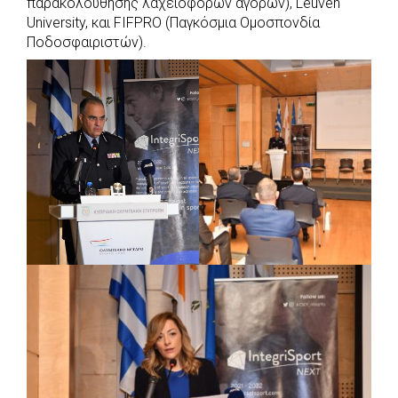
παρακολούθησης λαχειοφόρων αγορών), Leuven
University, και FIFPRO (Παγκόσμια Ομοσπονδία
Ποδοσφαιριστών).