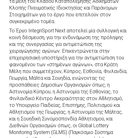
τα μέλη του Κλάδου Καταπολέμησης Αδικημάτων
Κλοπής Πνευματικής Ιδιοκτησίας και Παράνομων
Στοιχημάτων για το έργο που επιτελούν στον
συγκεκριμένο τομέα.
Το Έργο IntegriSport Next αποτελεί μία συλλογική και
κοινή δέσμευση, για την ενδυνάμωση της πρόληψης
και της συνεργασίας για αντιμετώπιση της
χειραγώγησης αγώνων. Επικεντρώνεται στην
επιχειρησιακή υποστήριξη για την αντιμετώπιση του
φαινομένου των «στημένων αγώνων», στα Κράτη
Μέλη που συμμετέχουν, Κύπρος, Εσθονία, Φινλανδία,
Γεωργία, Μάλτα και Σουηδία, ενώνοντας τις
προσπάθειες Δημοσίων Οργανισμών όπως, η
Αστυνομία Κύπρου, η Αστυνομία της Εσθονίας, το
Φινλανδικό Κέντρο Ακεραιότητας στον Αθλητισμό,
το Υπουργείο Παιδείας, Επιστήμης, Πολιτισμού και
Αθλητισμού της Γεωργίας, η Αστυνομία της Μάλτας,
και η Σουηδική Συνομοσπονδία Αθλητισμού, και
Διεθνών Οργανισμών όπως, οι Global Lottery
Monitoring System (GLMS) (Παγκόσμιο Σύστημα