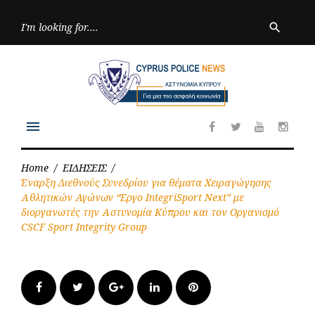
Skip
to
Searc
search
for:
content
menu
Facebook
Twitter
Youtube
Inst
Home
/
ΕΙΔΗΣΕΙΣ
/
Έναρξη Διεθνούς Συνεδρίου για θέματα Χειραγώγησης
Αθλητικών Αγώνων “Έργο IntegriSport Next” με
διοργανωτές την Αστυνομία Κύπρου και τoν Οργανισμό
CSCF Sport Integrity Group
Facebook
Twitter
Google+
LinkedIn
Pinterest