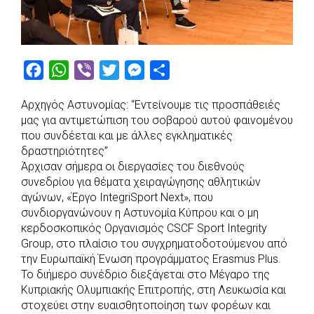
F
W
V
T
M
S
a
h
i
w
e
h
Αρχηγός Αστυνομίας: “Εντείνουμε τις προσπάθειές
c
a
b
i
s
a
μας για αντιμετώπιση του σοβαρού αυτού φαινομένου
e
t
e
t
s
r
που συνδέεται και με άλλες εγκληματικές
b
s
r
t
e
e
δραστηριότητες”
Άρχισαν σήμερα οι διεργασίες του διεθνούς
o
A
e
n
συνεδρίου για θέματα χειραγώγησης αθλητικών
o
p
r
g
αγώνων, «Έργο IntegriSport Next», που
k
p
e
συνδιοργανώνουν η Αστυνομία Κύπρου και ο μη
r
κερδοσκοπικός Οργανισμός CSCF Sport Integrity
Group, στο πλαίσιο του συγχρηματοδοτούμενου από
την Ευρωπαϊκή Ένωση προγράμματος Erasmus Plus.
Το διήμερο συνέδριο διεξάγεται στο Μέγαρο της
Κυπριακής Ολυμπιακής Επιτροπής, στη Λευκωσία και
στοχεύει στην ευαισθητοποίηση των φορέων και