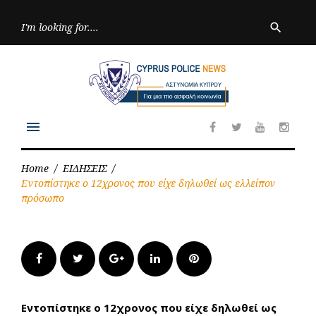
Skip
to
Searc
search
for:
content
menu
Facebook
Twitter
Youtube
Inst
Home
/
ΕΙΔΗΣΕΙΣ
/
Εντοπίστηκε ο 12χρονος που είχε δηλωθεί ως ελλείπον
πρόσωπο
Facebook
Twitter
Google+
LinkedIn
Pinterest
Εντοπίστηκε ο 12χρονος που είχε δηλωθεί ως