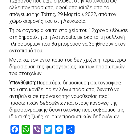
12χρονος που είχε δηλωθεί στην Αστυνομία ως
e
t
e
t
s
r
ελλείπον πρόσωπο, αφού απουσίαζε από το
b
s
r
t
e
e
απόγευμα της Τρίτης, 29 Μαρτίου, 2022, από τον
χώρο διαμονής του στη Λευκωσία.
o
A
e
n
Τη φωτογραφία και τα στοιχεία του 12χρονου έδωσε
o
p
r
g
στη δημοσιότητα η Αστυνομία, με σκοπό τη συλλογή
k
p
e
πληροφοριών που θα μπορούσε να βοηθήσουν στον
r
εντοπισμό του.
Μετά και τον εντοπισμό του δεν χρίζει η περαιτέρω
δημοσίευση της φωτογραφίας και των προσωπικών
του στοιχείων.
Υπενθύμιση:
Περαιτέρω δημοσίευση φωτογραφίας
που απεικονίζει το εν λόγω πρόσωπο, δυνατό να
αντιβαίνει σε πρόνοιες της νομοθεσίας περί
προσωπικών δεδομένων και στους κανόνες της
δημοσιογραφικής δεοντολογίας περί σεβασμού της
ιδιωτικής ζωής και των προσωπικών δεδομένων.
F
W
V
T
M
S
a
h
i
w
e
h