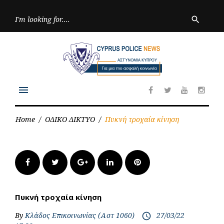
Skip
to
Searc
search
for:
content
menu
Facebook
Twitter
Youtube
Inst
Home
/
ΟΔΙΚΟ ΔΙΚΤΥΟ
/
Πυκνή τροχαία κίνηση
Facebook
Twitter
Google+
LinkedIn
Pinterest
Πυκνή τροχαία κίνηση
By
Κλάδος Επικοινωνίας (Αστ 1060)
27/03/22
access_time