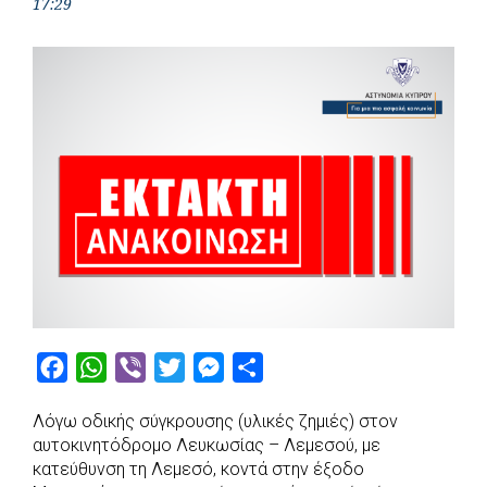
17:29
F
W
V
T
M
S
a
h
i
w
e
h
Λόγω οδικής σύγκρουσης (υλικές ζημιές) στον
c
a
b
i
s
a
αυτοκινητόδρομο Λευκωσίας – Λεμεσού, με
e
t
e
t
s
r
κατεύθυνση τη Λεμεσό, κοντά στην έξοδο