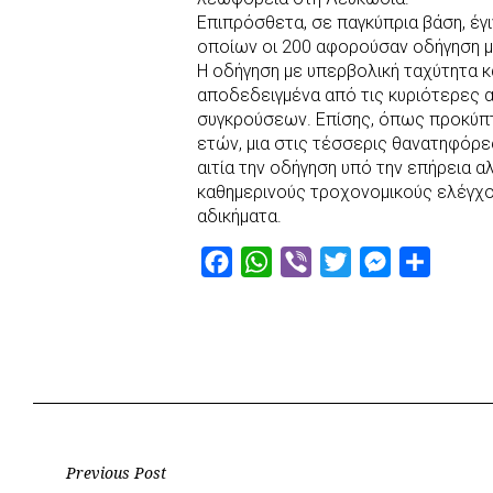
Επιπρόσθετα, σε παγκύπρια βάση, έγι
οποίων οι 200 αφορούσαν οδήγηση μ
Η οδήγηση με υπερβολική ταχύτητα κ
αποδεδειγμένα από τις κυριότερες 
συγκρούσεων. Επίσης, όπως προκύπτ
ετών, μια στις τέσσερις θανατηφόρ
αιτία την οδήγηση υπό την επήρεια 
καθημερινούς τροχονομικούς ελέγχου
αδικήματα.
F
W
V
T
M
S
a
h
i
w
e
h
c
a
b
i
s
a
e
t
e
t
s
r
b
s
r
t
e
e
o
A
e
n
o
p
r
g
Post
Previous Post
k
p
e