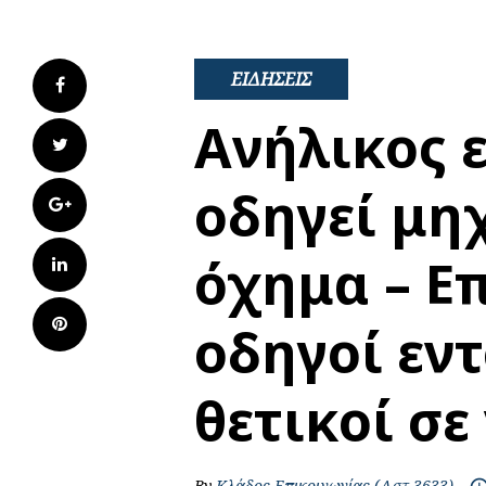
ΕΙΔΗΣΕΙΣ
Facebook
Ανήλικος 
Twitter
οδηγεί μη
Google+
όχημα – Επ
LinkedIn
Pinterest
οδηγοί εν
θετικοί σε
By
Κλάδος Επικοινωνίας (Αστ 3633)