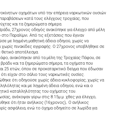
νοκίνητων οχημάτων υπό την επήρεια ναρκωτικών ουσιών
παραβάσεων κατά τους ελέγχους τροχαίας, που
νύχτας και τα ξημερώματα σήμερα.
 βράδυ, 27χρονος οδηγός ανακόπηκε για έλεγχο από μέλη
στο Παραλίμνι. Από τις εξετάσεις που έγιναν
σε με ληγμένη μαθητική άδεια οδηγού, χωρίς να
ι χωρίς πινακίδες εγγραφής. Ο 27χρονος υποβλήθηκε σε
 θετικό αποτέλεσμα.
Πάφο, ανακόπηκαν από τα μέλη της Τροχαίας Πάφου, σε
 βράδυ και τα ξημερώματα σήμερα, τα οχήματα που
και 25 ετών, όπου σε προκαταρκτικό δείγμα που έδωσαν
 ότι είχαν στο σάλιο τους ναρκωτικές ουσίες.
ώθηκε ότι οδηγούσε χωρίς άδεια κυκλοφορίας, χωρίς να
ληλόλητας και με ληγμένη άδεια οδηγού, ενώ και ο
τικό καταλληλότητας του οχήματος του.
σίας, ανέκοψαν γύρω στις 8.15μ.μ. χθες για έλεγχο,
θηκε ότι ήταν ανήλικος (16χρονος),. Ο ανήλικος
ρίς ασφάλεια, ενώ το όχημα οδηγείτο σε λωρίδα για