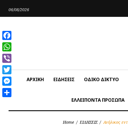
Skip
to
06/08/2026
content
Facebook
WhatsApp
Viber
Twitter
ΑΡΧΙΚΗ
ΕΙΔΗΣΕΙΣ
ΟΔΙΚΟ ΔΙΚΤΥΟ
Messenger
ΕΛΛΕΙΠΟΝΤΑ ΠΡΟΣΩΠΑ
Share
Home
/
ΕΙΔΗΣΕΙΣ
/
Ανήλικος εντ