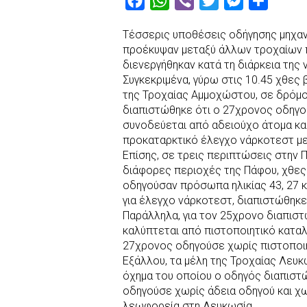
F
W
V
T
M
S
a
h
i
w
e
h
Τέσσερις υποθέσεις οδήγησης μηχα
c
a
b
i
s
a
προέκυψαν μεταξύ άλλων τροχαίων 
e
t
e
t
s
r
διενεργήθηκαν κατά τη διάρκεια της 
b
s
r
t
e
e
Συγκεκριμένα, γύρω στις 10.45 χθες
της Τροχαίας Αμμοχώστου, σε δρόμο 
o
A
e
n
διαπιστώθηκε ότι ο 27χρονος οδηγού
o
p
r
g
συνοδεύεται από αδειούχο άτομα κα
k
p
e
προκαταρκτικό έλεγχο νάρκοτεστ με
r
Επίσης, σε τρεις περιπτώσεις στην 
διάφορες περιοχές της Πάφου, χθες
οδηγούσαν πρόσωπα ηλικίας 43, 27 
για έλεγχο νάρκοτεστ, διαπιστώθηκε
Παράλληλα, για τον 25χρονο διαπιστ
καλύπτεται από πιστοποιητικό καταλ
27χρονος οδηγούσε χωρίς πιστοποιη
Εξάλλου, τα μέλη της Τροχαίας Λευκω
όχημα του οποίου ο οδηγός διαπιστώ
οδηγούσε χωρίς άδεια οδηγού και χω
λεωφορεία στη Λευκωσία.