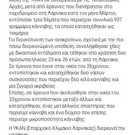
c
a
b
i
s
a
Αρχές, μετά από έρευνες που διενήργησαν στο
e
t
e
t
s
r
ταχυδρομείο στη Λάρνακα κατά τον μήνα Μάρτιο,
b
s
r
t
e
e
εντόπισαν τρία δέματα που περιείχαν συνολικά 937
γραμμάρια κάνναβης, τα οποία κατασχέθηκαν ως
o
A
e
n
τεκμήρια.
o
p
r
g
Για διευκόλυνση των ανακρίσεων, σχετικά με την πιο
k
p
e
πάνω διερευνώμενη υπόθεση, συνελήφθησαν χθες
r
με δικαστικά εντάλματα και τέθηκαν υπό κράτηση δύο
πρόσωπα ηλικίας 23 και 26 ετών, από τη Λάρνακα.
Σε έρευνα που έγινε στην οικία του 26χρονου,
εντοπίστηκαν και κατασχέθηκαν δύο νάιλον
συσκευασίες που περιείχαν δύο κιλά κάνναβης και
μία ζυγαριά ακριβείας.
Επίσης, σε έρευνα που ακολούθησε στην οικία του
23χρονου εντοπίστηκαν μεταξύ άλλων και
κατασχέθηκαν, ένας μεταλλικός σπαστήρας που
περιείχε κάνναβη και ένα δοχείο που επίσης
περιείχε μικροποσότητα κάνναβης.
Η ΥΚΑΝ (Επαρχιακό Κλιμάκιο Λάρνακας) διερευνά την
υπόθεση