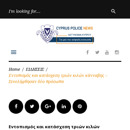
Skip
to
Searc
search
for:
content
menu
Facebook
Twitter
Youtube
Inst
Home
/
ΕΙΔΗΣΕΙΣ
/
Εντοπισμός και κατάσχεση τριών κιλών κάνναβης –
Συνελήφθησαν δύο πρόσωπα
Facebook
Twitter
Google+
LinkedIn
Pinterest
Εντοπισμός και κατάσχεση τριών κιλών