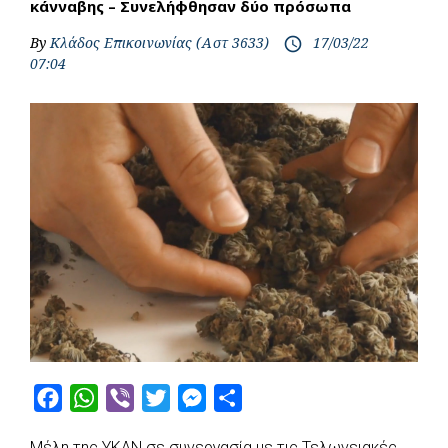
κάνναβης – Συνελήφθησαν δύο πρόσωπα
By
Κλάδος Επικοινωνίας (Αστ 3633)
17/03/22
access_time
07:04
F
W
V
T
M
S
a
h
i
w
e
h
Μέλη της ΥΚΑΝ σε συνεργασία με τις Τελωνειακές