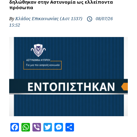
δηλώθηκαν στην Αστυνομία ως ελλείποντα
πρόσωπα
By
Κλάδος Επικοινωνίας (Αστ 1537)
08/07/26
access_time
15:52
F
W
V
T
M
S
a
h
i
w
e
h