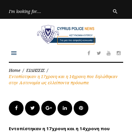
Skip
to
Searc
search
for:
content
menu
Facebook
Twitter
Youtube
Inst
Home
/
ΕΙΔΗΣΕΙΣ
/
Εντοπίστηκαν η 17χρονη και η 14χρονη που δηλώθηκαν
στην Αστυνομία ως ελλείποντα πρόσωπα
Facebook
Twitter
Google+
LinkedIn
Pinterest
Εντοπίστηκαν η 17χρονη και η 14χρονη που