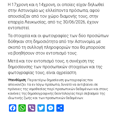
Η 17χρονη και η 14χρονη, οι οποίες είχαν δηλωθεί
c
a
b
i
s
a
στην Αστυνομία ως ελλείποντα πρόσωπα, αφού
e
t
e
t
s
r
απουσίαζαν από τον χώρο διαμονής τους, στην
b
s
r
t
e
e
επαρχία Λευκωσίας, από τις 30/06/2026, έχουν
εντοπιστεί.
o
A
e
n
Τα στοιχεία και οι φωτογραφίες των δύο προσώπων
o
p
r
g
δόθηκαν στη δημοσιότητα από την Αστυνομία, με
k
p
e
σκοπό τη συλλογή πληροφοριών που θα μπορούσε
r
να βοηθήσουν στον εντοπισμό τους.
Μετά και τον εντοπισμό τους, η συνέχιση της
δημοσίευσης των προσωπικών στοιχείων και της
φωτογραφίας τους, είναι αχρείαστη.
Υπενθύμιση
: Περαιτέρω δημοσίευση φωτογραφίας που
απεικονίζει τα εν λόγω πρόσωπα, δυνατό να αντιβαίνει σε
πρόνοιες της νομοθεσίας περί προσωπικών δεδομένων και στους
κανόνες της δημοσιογραφικής δεοντολογίας περί σεβασμού της
ιδιωτικής ζωής και των προσωπικών δεδομένων.
F
W
V
T
M
S
a
h
i
w
e
h