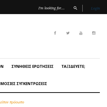
Search
search
Login
for:
Facebook
Twitter
Youtube
Insta
ON
ΣΥΝΗΘΕΙΣ ΕΡΩΤΗΣΕΙΣ
ΤΑΞΙΔΕΥΕΤΕ;
ΜΟΣΙΕΣ ΣΥΓΚΕΝΤΡΩΣΕΙΣ
λείπον πρόσωπο