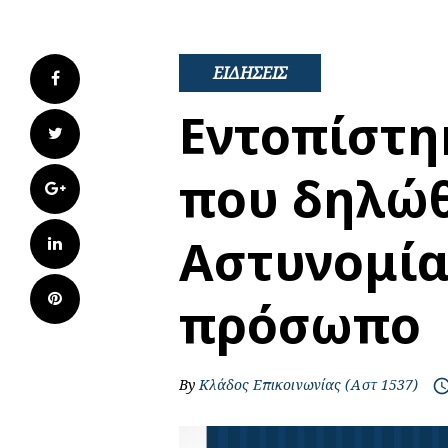
ΕΙΔΗΣΕΙΣ
Facebook
Εντοπίστη
Twitter
που δηλώθ
Google+
Αστυνομία
LinkedIn
Pinterest
πρόσωπο
By
Κλάδος Επικοινωνίας (Αστ 1537)
access_t