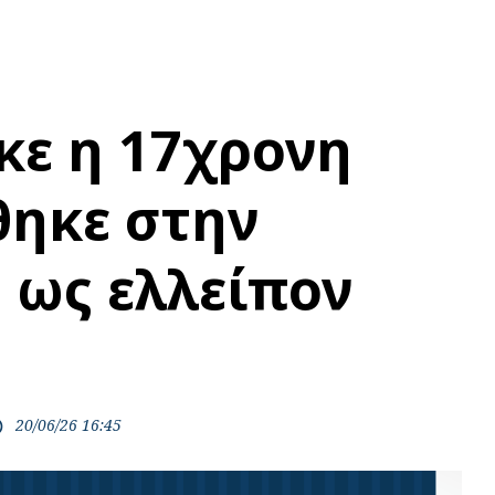
κε η 17χρονη
ηκε στην
 ως ελλείπον
20/06/26 16:45
ime