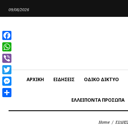
Skip
to
09/08/2026
content
Facebook
WhatsApp
Viber
Twitter
ΑΡΧΙΚΗ
ΕΙΔΗΣΕΙΣ
ΟΔΙΚΟ ΔΙΚΤΥΟ
Messenger
ΕΛΛΕΙΠΟΝΤΑ ΠΡΟΣΩΠΑ
Share
Home
/
ΕΙΔΗΣ