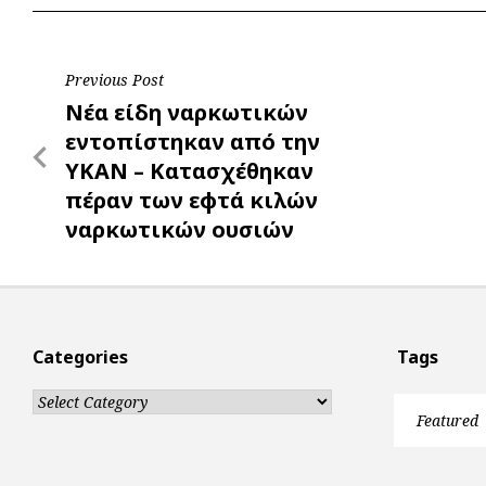
o
A
e
n
o
p
r
g
Post
Previous Post
k
p
e
Previous
Νέα είδη ναρκωτικών
r
navigation
Post
εντοπίστηκαν από την
ΥΚΑΝ – Κατασχέθηκαν
πέραν των εφτά κιλών
ναρκωτικών ουσιών
Categories
Tags
Categories
Featured