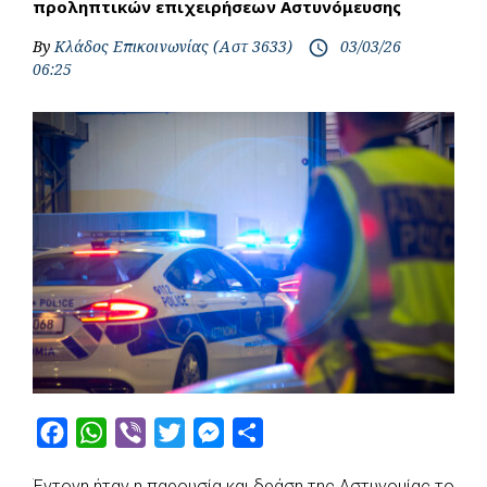
προληπτικών επιχειρήσεων Αστυνόμευσης
By
Κλάδος Επικοινωνίας (Αστ 3633)
03/03/26
access_time
06:25
F
W
V
T
M
S
a
h
i
w
e
h
Έντονη ήταν η παρουσία και δράση της Αστυνομίας το