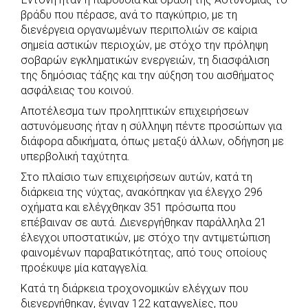
c
a
b
i
s
a
βράδυ που πέρασε, ανά το παγκύπριο, με τη
e
t
e
t
s
r
διενέργεια οργανωμένων περιπολιών σε καίρια
b
s
r
t
e
e
σημεία αστικών περιοχών, με στόχο την πρόληψη
σοβαρών εγκληματικών ενεργειών, τη διασφάλιση
o
A
e
n
της δημόσιας τάξης και την αύξηση του αισθήματος
o
p
r
g
ασφάλειας του κοινού.
k
p
e
Αποτέλεσμα των προληπτικών επιχειρήσεων
r
αστυνόμευσης ήταν η σύλληψη πέντε προσώπων για
διάφορα αδικήματα, όπως μεταξύ άλλων, οδήγηση με
υπερβολική ταχύτητα.
Στο πλαίσιο των επιχειρήσεων αυτών, κατά τη
διάρκεια της νύχτας, ανακόπηκαν για έλεγχο 296
οχήματα και ελέγχθηκαν 351 πρόσωπα που
επέβαιναν σε αυτά. Διενεργήθηκαν παράλληλα 21
έλεγχοι υποστατικών, με στόχο την αντιμετώπιση
φαινομένων παραβατικότητας, από τους οποίους
προέκυψε μία καταγγελία.
Κατά τη διάρκεια τροχονομικών ελέγχων που
διενεργήθηκαν, έγιναν 122 καταγγελίες, που