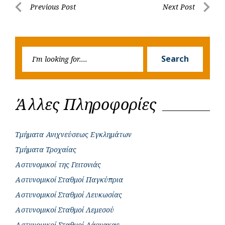
Post
Previous Post
Next Post
o
A
e
n
Previous
Next
navigation
o
p
r
g
Post
Post
k
p
e
Searc
r
Search
for:
Άλλες Πληροφορίες
Τμήματα Ανιχνεύσεως Εγκλημάτων
Τμήματα Τροχαίας
Αστυνομικοί της Γειτονιάς
Αστυνομικοί Σταθμοί Παγκύπρια
Αστυνομικοί Σταθμοί Λευκωσίας
Αστυνομικοί Σταθμοί Λεμεσού
Αστυνομικοί Σταθμοί Λάρνακας