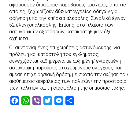
αφορούσαν διάφορες παραβάσεις τροχαίας, από τις
οποίες ξεχωρίζουν
δύο
καταγγελίες οδηγών για
οδήγηση υπό την επήρεια αλκοόλης. Συνολικά έγιναν
52 έλεγχοι αλκοόλης. Επίσης, στο πλαίσιο των
αστυνομικών εξετάσεων, κατακρατήθηκαν έξι
οχήματα.
Οι συντονισμένες επιχειρήσεις αστυνόμευσης, για
πρόληψη και καταστολή του εγκλήματος,
συνεχίζονται καθημερινά, με αυξημένη/ ενισχυμένη
αστυνομική παρουσία, στοχευμένους ελέγχους και
άμεση επιχειρησιακή δράση, με σκοπό την αύξηση του
αισθήματος ασφάλειας των πολιτών/ την προστασία
των πολιτών και τη διασφάλιση της δημόσιας τάξης.
F
W
V
T
M
S
a
h
i
w
e
h
c
a
b
i
s
a
e
t
e
t
s
r
b
s
r
t
e
e