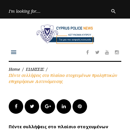
Skip
to
Searc
search
for:
content
menu
Facebook
Twitter
Youtube
Inst
Home
/
ΕΙΔΗΣΕΙΣ
/
Πέντε συλλήψεις στο πλαίσιο στοχευμένων προληπτικών
επιχειρήσεων Αστυνόμευσης
Facebook
Twitter
Google+
LinkedIn
Pinterest
Πέντε συλλήψεις στο πλαίσιο στοχευμένων