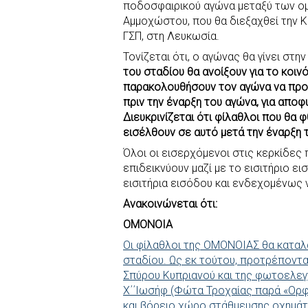
ποδοσφαιρικού αγώνα μεταξύ των 
b
s
r
t
e
e
Αμμοχώστου, που θα διεξαχθεί την Κυ
o
A
e
n
ΓΣΠ, στη Λευκωσία.
o
p
r
g
Τονίζεται ότι, ο αγώνας θα γίνει σ
k
p
e
του σταδίου θα ανοίξουν για το κοιν
r
παρακολουθήσουν τον αγώνα να προσ
πριν την έναρξη του αγώνα, για αποφ
Διευκρινίζεται ότι φίλαθλοι που θα
εισέλθουν σε αυτό μετά την έναρξη 
Όλοι οι εισερχόμενοι στις κερκίδες 
επιδεικνύουν μαζί με το εισιτήριο ε
εισιτήρια εισόδου και ενδεχομένως 
Ανακοινώνεται ότι:
ΟΜΟΝΟΙΑ
Οι φίλαθλοι της ΟΜΟΝΟΙΑΣ θα καταλά
σταδίου. Ως εκ τούτου, προτρέποντ
Σπύρου Κυπριανού και της φωτοελε
Χ΄΄Ιωσήφ (Φώτα Τροχαίας παρά «Ορφα
και βόρειο χώρο στάθμευσης οχημάτ