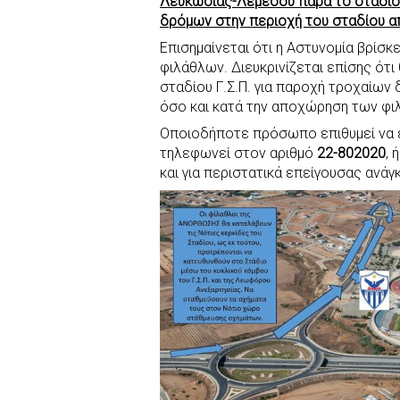
Λευκωσίας-Λεμεσού παρά το στάδιο 
δρόμων στην περιοχή του σταδίου απ
Επισημαίνεται ότι η Αστυνομία βρίσ
φιλάθλων. Διευκρινίζεται επίσης ότι
σταδίου Γ.Σ.Π. για παροχή τροχαίων
όσο και κατά την αποχώρηση των φι
Οποιοδήποτε πρόσωπο επιθυμεί να ε
τηλεφωνεί στον αριθμό
22-802020
, 
και για περιστατικά επείγουσας ανά