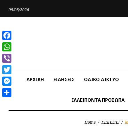
Skip
to
09/08/2026
content
Facebook
WhatsApp
Viber
Twitter
ΑΡΧΙΚΗ
ΕΙΔΗΣΕΙΣ
ΟΔΙΚΟ ΔΙΚΤΥΟ
Messenger
ΕΛΛΕΙΠΟΝΤΑ ΠΡΟΣΩΠΑ
Share
Home
/
ΕΙΔΗΣΕΙΣ
/
Μ