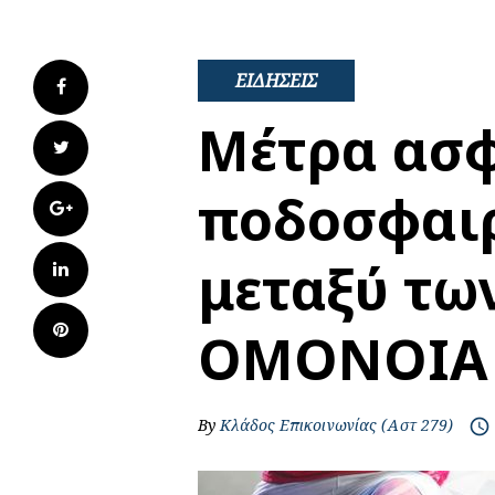
ΕΙΔΗΣΕΙΣ
Facebook
Μέτρα ασφ
Twitter
ποδοσφαι
Google+
μεταξύ τω
LinkedIn
Pinterest
ΟΜΟΝΟΙΑ 
By
Κλάδος Επικοινωνίας (Αστ 279)
access_time