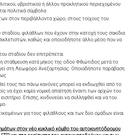
ιτικού, υβριστικού ή άλλου προκλητικού περιεχομένου
ται πολιτικά σύμβολα
των στον περιβάλλοντα χώρο, στους τοίχους του
 σταδίου, φιλάθλων που έχουν στην κατοχή τους σακίδια
σικλετιστών, καθώς και οποιοδήποτε άλλο μέσο που να
του σταδίου δεν επιτρέπεται
 η στάθμευση κατά μήκος της οδού Φθιώτιδος μετά το
ηγεί στη Λεωφόρο Ανεξαρτησίας. Οποιαδήποτε παράβαση
κως
ί τους πιο πάνω κανόνες μπορεί να εκδιωχθεί από το
ίς να έχει καμία νομική απαίτηση έναντι των αρχών του
 εισιτήριο. Επίσης, κινδυνεύει να συλληφθεί και να του
μο.
κειμένων για τους φιλάθλους και των δύο ομάδων είναι
χημάτων στον νέο κυκλικό κόμβο του αυτοκινητόδρομου