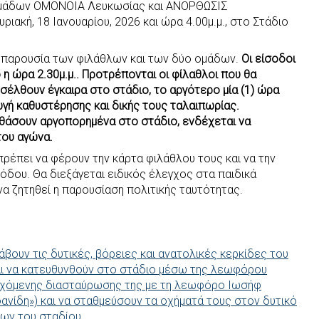
ομάδων ΟΜΟΝΟΙΑ Λευκωσίας και ΑΝΟΡΘΩΣΙΣ
ριακή, 18 Ιανουαρίου, 2026 και ώρα 4.00μ.μ., στο Στάδιο
την παρουσία των φιλάθλων και των δύο ομάδων.
Οι είσοδοι
ό η ώρα 2.30μ.μ.. Προτρέπονται οι φίλαθλοι που θα
έλθουν έγκαιρα στο στάδιο, το αργότερο μία (1) ώρα
υγή καθυστέρησης και δικής τους ταλαιπωρίας.
 φθάσουν αργοπορημένα στο στάδιο, ενδέχεται να
του αγώνα.
πρέπει να φέρουν την κάρτα φιλάθλου τους και να την
ισόδου. Θα διεξάγεται ειδικός έλεγχος στα παιδικά
να ζητηθεί η παρουσίαση πολιτικής ταυτότητας.
βουν τις δυτικές, βόρειες και ανατολικές κερκίδες του
αι να κατευθυνθούν στο στάδιο μέσω της λεωφόρου
γχόμενης διασταύρωσης της με τη λεωφόρο Ιωσήφ
νίδη») και να σταθμεύσουν τα οχήματά τους στον δυτικό
ων του σταδίου.