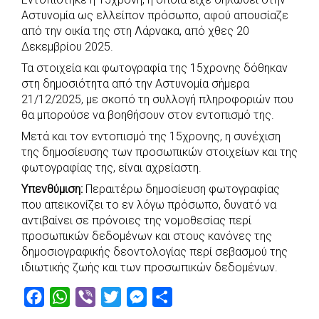
c
a
b
i
s
a
Αστυνομία ως ελλείπον πρόσωπο, αφού απουσίαζε
e
t
e
t
s
r
από την οικία της στη Λάρνακα, από χθες 20
b
s
r
t
e
e
Δεκεμβρίου 2025.
o
A
e
n
Τα στοιχεία και φωτογραφία της 15χρονης δόθηκαν
στη δημοσιότητα από την Αστυνομία σήμερα
o
p
r
g
21/12/2025, με σκοπό τη συλλογή πληροφοριών που
k
p
e
θα μπορούσε να βοηθήσουν στον εντοπισμό της.
r
Μετά και τον εντοπισμό της 15χρονης, η συνέχιση
της δημοσίευσης των προσωπικών στοιχείων και της
φωτογραφίας της, είναι αχρείαστη.
Υπενθύμιση:
Περαιτέρω δημοσίευση φωτογραφίας
που απεικονίζει το εν λόγω πρόσωπο, δυνατό να
αντιβαίνει σε πρόνοιες της νομοθεσίας περί
προσωπικών δεδομένων και στους κανόνες της
δημοσιογραφικής δεοντολογίας περί σεβασμού της
ιδιωτικής ζωής και των προσωπικών δεδομένων.
F
W
V
T
M
S
a
h
i
w
e
h