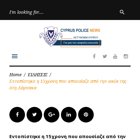
Skip
to
Searc
search
for:
content
menu
Facebook
Twitter
Youtube
Inst
Home
/
ΕΙΔΗΣΕΙΣ
/
Εντοπίστηκε η 15χρονη που απουσίαζε από την οικία της
στη Λάρνακα
Facebook
Twitter
Google+
LinkedIn
Pinterest
Εντοπίστηκε η 15χρονη που απουσίαζε από την