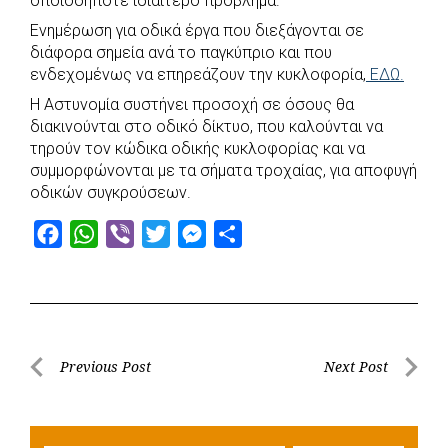
οποιοδήποτε ιδιαίτερο πρόβλημα.
e
t
e
t
s
r
Ενημέρωση για οδικά έργα που διεξάγονται σε
b
s
r
t
e
e
διάφορα σημεία ανά το παγκύπριο και που
o
A
e
n
ενδεχομένως να επηρεάζουν την κυκλοφορία,
ΕΔΩ.
o
p
r
g
Η Αστυνομία συστήνει προσοχή σε όσους θα
k
p
e
διακινούνται στο οδικό δίκτυο, που καλούνται να
τηρούν τον κώδικα οδικής κυκλοφορίας και να
r
συμμορφώνονται με τα σήματα τροχαίας, για αποφυγή
οδικών συγκρούσεων.
F
W
V
T
M
S
a
h
i
w
e
h
c
a
b
i
s
a
e
t
e
t
s
r
b
s
r
t
e
e
Post
Previous Post
Next Post
o
A
e
n
Previous
Next
navigation
o
p
r
g
Post
Post
k
p
e