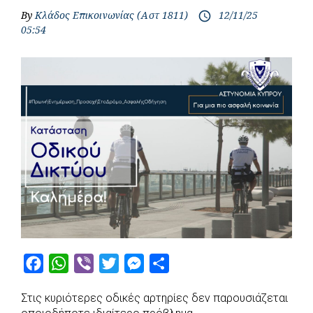
By
Κλάδος Επικοινωνίας (Αστ 1811)
12/11/25
access_time
05:54
F
W
V
T
M
S
a
h
i
w
e
h
Στις κυριότερες οδικές αρτηρίες δεν παρουσιάζεται
c
a
b
i
s
a