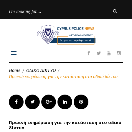
Skip
to
Searc
search
for:
content
menu
Facebook
Twitter
Youtube
Inst
Home
/
ΟΔΙΚΟ ΔΙΚΤΥΟ
/
Πρωινή ενημέρωση για την κατάσταση στο οδικό δίκτυο
Facebook
Twitter
Google+
LinkedIn
Pinterest
Πρωινή ενημέρωση για την κατάσταση στο οδικό
δίκτυο