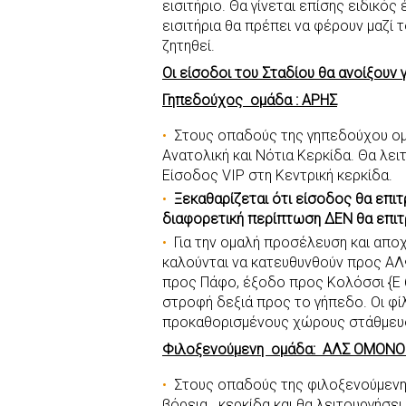
εισιτήριο. Θα γίνεται επίσης ειδικός
εισιτήρια θα πρέπει να φέρουν μαζί 
ζητηθεί.
Οι είσοδοι του Σταδίου θα ανοίξουν γ
Γηπεδούχος ομάδα : ΑΡΗΣ
Στους οπαδούς της γηπεδούχου ομ
Ανατολική και Νότια Κερκίδα. Θα λει
Είσοδος VIP στη Κεντρική κερκίδα.
Ξεκαθαρίζεται ότι είσοδος θα επιτ
διαφορετική περίπτωση ΔΕΝ θα επιτ
Για την ομαλή προσέλευση και απο
καλούνται να κατευθυνθούν προς ΑΛ
προς Πάφο, έξοδο προς Κολόσσι {Ε 
στροφή δεξιά προς το γήπεδο. Οι φ
προκαθορισμένους χώρους στάθμευ
Φιλοξενούμενη ομάδα: ΑΛΣ ΟΜΟΝΟ
Στους οπαδούς της φιλοξενούμεν
βόρεια κερκίδα και θα λειτουργήσει