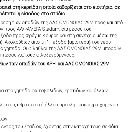
ραπεί στη κερκίδα η οποία καθορίζεται στο εισιτήριο, σε
ρέπεται η είσοδος στο στάδιο.
χώρηση των οπαδών της ΑΛΣ ΟΜΟΝΟΙΑΣ 29Μ προς και από
ούν προς ΑΛΦΑΜΕΓΑ Stadium, δια μέσου του
έξοδο προς Φράγμα Κούρρη και στη συνέχεια μέσω της
η
ά). Ακολούθως από τη 1
έξοδο {αριστερά} του νέου
το γήπεδο. Οι φίλαθλοι της ΑΛΣ ΟΜΟΝΟΙΑΣ 29Μ μπορούν
ηπέδου για τους φιλοξενούμενους.
ογίων των οπαδών του ΑΡΗ και ΑΛΣ ΟΜΟΝΟΙΑΣ 29Μ
ρά στο γήπεδο φωτοβολίδων, κροτίδων και άλλων
ιτικού, υβριστικού ή άλλου προκλητικού περιεχομένου
των.
εντός του Σταδίου, έχοντας στην κατοχή τους σακίδια