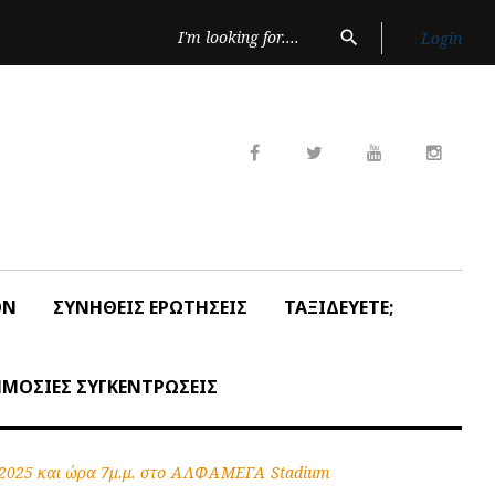
Search
search
Login
for:
Facebook
Twitter
Youtube
Insta
ON
ΣΥΝΗΘΕΙΣ ΕΡΩΤΗΣΕΙΣ
ΤΑΞΙΔΕΥΕΤΕ;
ΜΟΣΙΕΣ ΣΥΓΚΕΝΤΡΩΣΕΙΣ
 2025 και ώρα 7μ.μ. στο ΑΛΦΑΜΕΓΑ Stadium