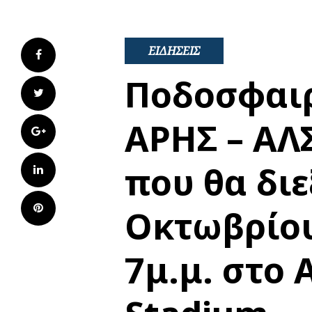
ΕΙΔΗΣΕΙΣ
Facebook
Ποδοσφαι
Twitter
ΑΡΗΣ – Α
Google+
που θα διε
LinkedIn
Pinterest
Οκτωβρίου
7μ.μ. στο