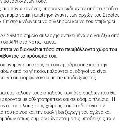
ων μοτοσικλετών τους.
 πιο πάνω κανόνες μπορεί να εκδιωχτεί από το Στάδιο
χει καμία νομική απαίτηση έναντι των αρχών του Σταδίου
ο. Επίσης κινδυνεύει να συλληφθεί και να του επιβληθεί
ΑΣ 29Μ το σημείο συλλογής αντικειμένων είναι έξω από
 του ΑΡΗ στα Νότια Ταμεία.
πεται να διακινείται τόσο στο περιβάλλοντα χώρο του
κρύβοντας το πρόσωπο του.
που αναμένεται στους αυτοκινητόδρομους κατά την
δών από το γήπεδο, καλούνται οι οδηγοί να είναι
 και να συμμορφώνονται με τις υποδείξεις της
ωματεία, καλούν τους οπαδούς των δύο ομάδων που θα
φέρονται με αθλητοπρέπεια και σε κόσμια πλαίσια. Η
κονται σε όλους τους χώρους του σταδίου για την
α του κοινού και την ομαλή διεξαγωγή του αγώνα και
 ομάδων όπως συμμορφώνονται με τις υποδείξεις των