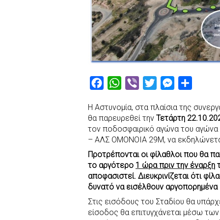
F
W
V
T
M
S
a
h
i
w
e
h
Η Αστυνομία, στα πλαίσια της συνεργ
c
a
b
i
s
a
θα παρευρεθεί την
Τετάρτη 22.10.20
e
t
e
t
s
r
τον ποδοσφαιρικό αγώνα του αγώνα 
b
s
r
t
e
e
– ΑΛΣ ΟΜΟΝΟΙΑ 29Μ, να εκδηλώνετα
o
A
e
n
Προτρέπονται οι φίλαθλοι που θα π
το αργότερο
o
p
1 ώρα πριν την έναρξη
r
g
τ
αποφασιστεί. Διευκρινίζεται ότι φί
k
p
e
δυνατό να εισέλθουν αργοπορημένα σ
r
Στις εισόδους του Σταδίου θα υπάρχε
είσοδος θα επιτυγχάνεται μέσω των π