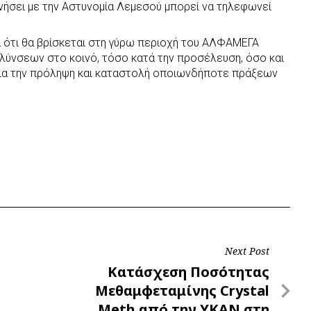
νήσει με την Αστυνομία Λεμεσού μπορεί να τηλεφωνεί
ία ότι θα βρίσκεται στη γύρω περιοχή του ΑΛΦΑΜΕΓΑ
λύνσεων στο κοινό, τόσο κατά την προσέλευση, όσο και
για την πρόληψη και καταστολή οποιωνδήποτε πράξεων
Next Post
Next
Κατάσχεση Ποσότητας
Post
Μεθαμφεταμίνης Crystal
Meth από την ΥΚΑΝ στη