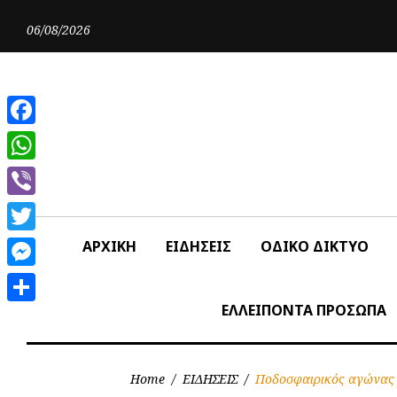
Skip
to
06/08/2026
content
Facebook
WhatsApp
Viber
Twitter
ΑΡΧΙΚΗ
ΕΙΔΗΣΕΙΣ
ΟΔΙΚΟ ΔΙΚΤΥΟ
Messenger
ΕΛΛΕΙΠΟΝΤΑ ΠΡΟΣΩΠΑ
Share
Home
/
ΕΙΔΗΣΕΙΣ
/
Ποδοσφαιρικός αγώνας 