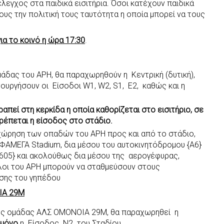
 έλεγχος στα παιδικά εισιτήρια. Όσοι κατέχουν παιδικά
τους την πολιτική τους ταυτότητα η οποία μπορεί να τους
ια το κοινό η ώρα 17:30
.
άδας του ΑΡΗ, θα παραχωρηθούν η Κεντρική (δυτική),
τουργήσουν οι Είσοδοι W1, W2, S1, Ε2, καθώς και η
ραπεί στη κερκίδα η οποία καθορίζεται στο εισιτήριο, σε
ρέπεται η είσοδος στο στάδιο.
χώρηση των οπαδών του ΑΡΗ προς και από το στάδιο,
ΦΑΜΕΓΑ Stadium, δια μέσου του αυτοκινητόδρομου {Α6}
605} και ακολούθως δια μέσου της αερογέφυρας,
ίλοι του ΑΡΗ μπορούν να σταθμεύσουν στους
σης του γηπέδου
ΙΑ 29Μ
ης ομάδας ΑΛΣ ΟΜΟΝΟΙΑ 29Μ, θα παραχωρηθεί η
μόνο
η Είσοδος Ν2 του Σταδίου.