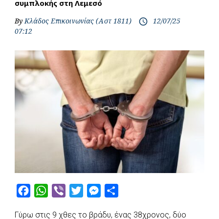
συμπλοκής στη Λεμεσό
By
Κλάδος Επικοινωνίας (Αστ 1811)
12/07/25
access_time
07:12
F
W
V
T
M
S
a
h
i
w
e
h
Γύρω στις 9 χθες το βράδυ, ένας 38χρονος, δύο
c
a
b
i
s
a