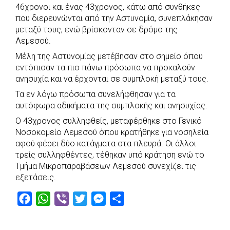
46χρονοι και ένας 43χρονος, κάτω από συνθήκες
e
t
e
t
s
r
που διερευνώνται από την Αστυνομία, συνεπλάκησαν
b
s
r
t
e
e
μεταξύ τους, ενώ βρίσκονταν σε δρόμο της
Λεμεσού.
o
A
e
n
Μέλη της Αστυνομίας μετέβησαν στο σημείο όπου
o
p
r
g
εντόπισαν τα πιο πάνω πρόσωπα να προκαλούν
k
p
e
ανησυχία και να έρχονται σε συμπλοκή μεταξύ τους.
r
Τα εν λόγω πρόσωπα συνελήφθησαν για τα
αυτόφωρα αδικήματα της συμπλοκής και ανησυχίας.
Ο 43χρονος συλληφθείς, μεταφέρθηκε στο Γενικό
Νοσοκομείο Λεμεσού όπου κρατήθηκε για νοσηλεία
αφού φέρει δύο κατάγματα στα πλευρά. Οι άλλοι
τρείς συλληφθέντες, τέθηκαν υπό κράτηση ενώ το
Τμήμα Μικροπαραβάσεων Λεμεσού συνεχίζει τις
εξετάσεις.
F
W
V
T
M
S
a
h
i
w
e
h
c
a
b
i
s
a