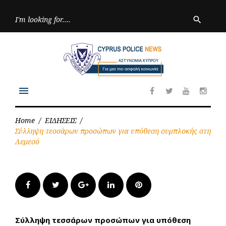
Skip
to
Searc
search
for:
content
menu
Facebook
Twitter
Youtube
Inst
Home
/
ΕΙΔΗΣΕΙΣ
/
Σύλληψη τεσσάρων προσώπων για υπόθεση συμπλοκής στη
Λεμεσό
Facebook
Twitter
Google+
LinkedIn
Pinterest
Σύλληψη τεσσάρων προσώπων για υπόθεση