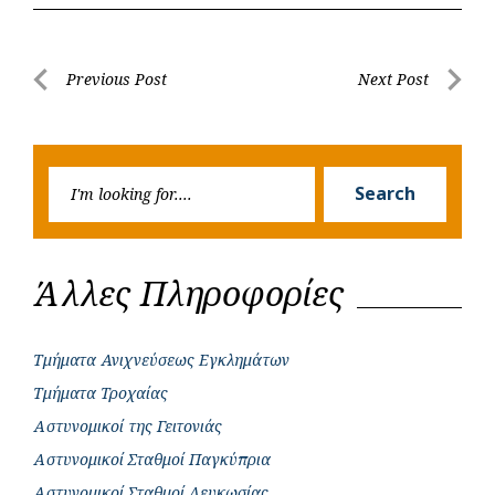
e
t
e
t
s
r
b
s
r
t
e
e
Post
Previous Post
Next Post
o
A
e
n
Previous
Next
navigation
o
p
r
g
Post
Post
k
p
e
Searc
r
Search
for:
Άλλες Πληροφορίες
Τμήματα Ανιχνεύσεως Εγκλημάτων
Τμήματα Τροχαίας
Αστυνομικοί της Γειτονιάς
Αστυνομικοί Σταθμοί Παγκύπρια
Αστυνομικοί Σταθμοί Λευκωσίας